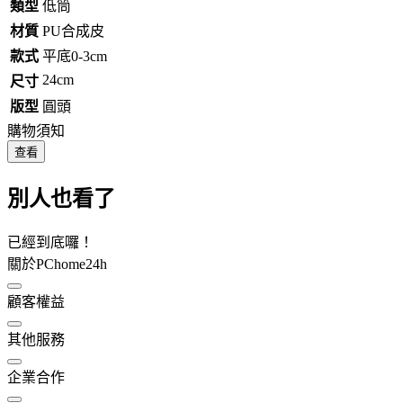
類型
低筒
材質
PU合成皮
款式
平底0-3cm
24cm
尺寸
版型
圓頭
購物須知
查看
別人也看了
已經到底囉！
關於PChome24h
顧客權益
其他服務
企業合作