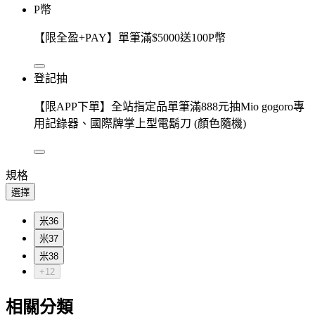
P幣
【限全盈+PAY】單筆滿$5000送100P幣
登記抽
【限APP下單】全站指定品單筆滿888元抽Mio gogoro專
用記錄器、國際牌掌上型電鬍刀 (顏色隨機)
規格
選擇
米36
米37
米38
+12
相關分類