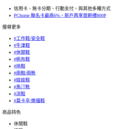
信用卡、無卡分期、行動支付，與其他多種方式
PChome 聯名卡最高6%，新戶再享首刷禮800P
搜尋更多
#工作鞋/安全鞋
#牛津鞋
#休閒鞋
#帆布鞋
#拖鞋
#雨鞋/雨靴
#娃娃鞋
#馬汀靴
#涼鞋
#莫卡辛/樂福鞋
商品特色
休閒鞋