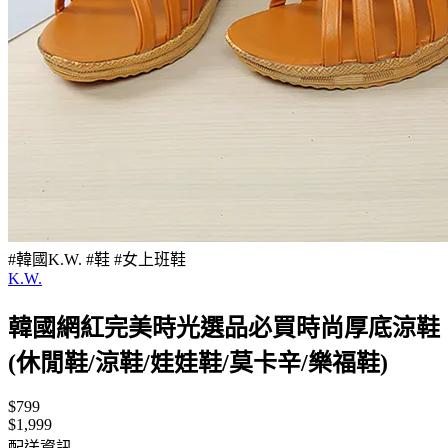
#韓國K.W. #鞋 #女上班鞋
K.W.
韓國網紅完美時光選品必買時尚厚底涼鞋
(休閒鞋/涼鞋/娃娃鞋/莫卡辛/樂福鞋)
$799
$1,999
配送資訊