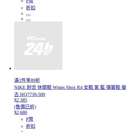
P幣
折扣
滿1件享89折
NIKE 耐吉 休閒鞋 Wmns Shox R4 女鞋 紫 藍 彈簧鞋 復
古 HQ7739-500
$2,385
(售價已折)
$2,680
P幣
折扣