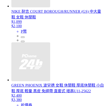
NIKE 耐吉 COURT BOROUGH/RUNNER (GS) 中大童
鞋 女鞋 休閒鞋
$1,099
$2,100
P幣
GREEN PHOENIX 波兒德 女鞋 休閒鞋 厚底休閒鞋 小白
鞋 厚底 輕量 真皮 免綁帶 直套式 增高U11-25622
$2,400
$3,380
折價券