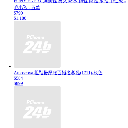
PONY ENJOY 洞洞鞋 男女 防水 拖鞋 雨鞋 水鞋 中性款 -
毛小孩 - 五款
$790
$1,180
Amoscova 粗鞋帶厚底百搭老爹鞋(1711)-灰色
$584
$899