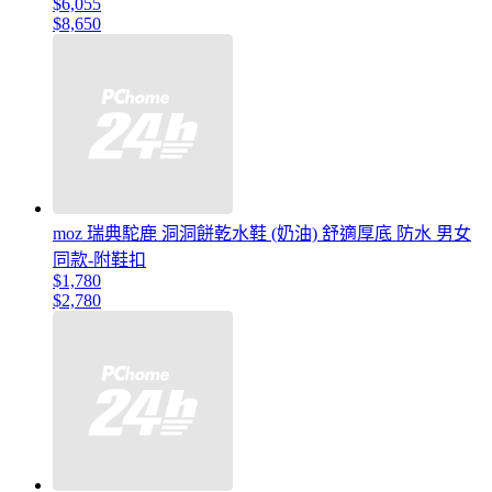
$6,055
$8,650
moz 瑞典駝鹿 洞洞餅乾水鞋 (奶油) 舒適厚底 防水 男女
同款-附鞋扣
$1,780
$2,780