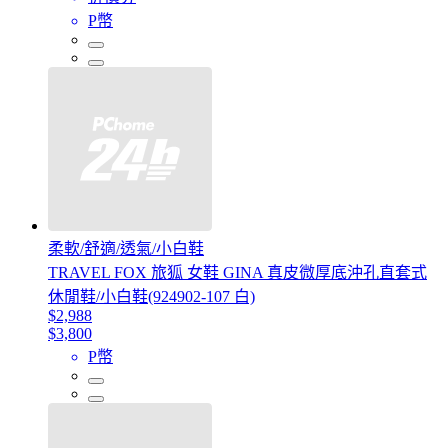
P幣
柔軟/舒適/透氣/小白鞋
TRAVEL FOX 旅狐 女鞋 GINA 真皮微厚底沖孔直套式
休閒鞋/小白鞋(924902-107 白)
$2,988
$3,800
P幣