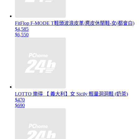
FitFlop F-MODE T鞋頭波浪皮革/麂皮休閒鞋-女(都會白)
$4,585
$6,550
LOTTO 樂得 【 義大利】女 Sicily 輕量洞洞鞋 (奶茶)
$470
$690