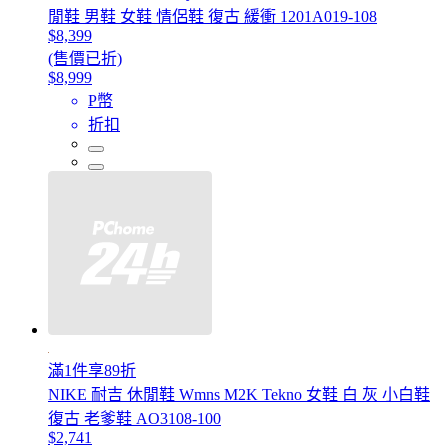
閒鞋 男鞋 女鞋 情侶鞋 復古 緩衝 1201A019-108
$8,399
(售價已折)
$8,999
P幣
折扣
滿1件享89折
NIKE 耐吉 休閒鞋 Wmns M2K Tekno 女鞋 白 灰 小白鞋
復古 老爹鞋 AO3108-100
$2,741