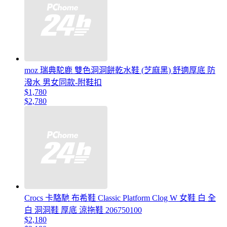
moz 瑞典駝鹿 雙色洞洞餅乾水鞋 (芝麻黑) 舒適厚底 防
潑水 男女同款-附鞋扣
$1,780
$2,780
Crocs 卡駱馳 布希鞋 Classic Platform Clog W 女鞋 白 全
白 洞洞鞋 厚底 涼拖鞋 206750100
$2,180