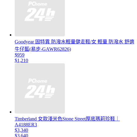
Goodyear 固特異 防潑水輕量健走鞋/女 輕量 防潑水 舒適
牛仔藍(易步-GAWR62826)
$959
$1,210
Timberland 女款淺米色Stone Street厚底瑪莉珍鞋｜
A4188ER3
$3,340
$3,640