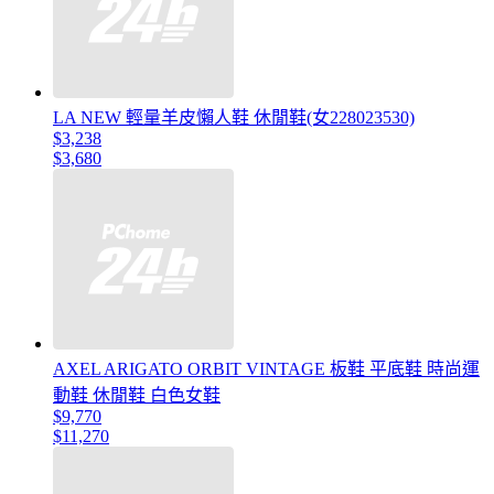
LA NEW 輕量羊皮懶人鞋 休閒鞋(女228023530)
$3,238
$3,680
AXEL ARIGATO ORBIT VINTAGE 板鞋 平底鞋 時尚運
動鞋 休閒鞋 白色女鞋
$9,770
$11,270