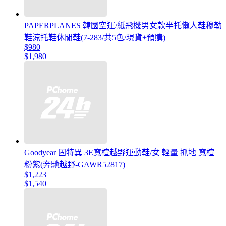
PAPERPLANES 韓國空運/紙飛機男女款半托懶人鞋穆勒
鞋涼托鞋休閒鞋(7-283/共5色/現貨+預購)
$980
$1,980
Goodyear 固特異 3E寬楦越野運動鞋/女 輕量 抓地 寬楦
粉紫(奔馳越野-GAWR52817)
$1,223
$1,540