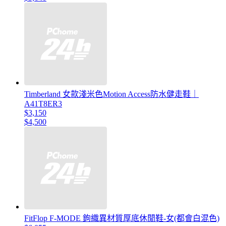
Timberland 女款淺米色Motion Access防水健走鞋｜
A41T8ER3
$3,150
$4,500
FitFlop F-MODE 鉤織異材質厚底休閒鞋-女(都會白混色)