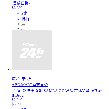
(售價已折)
$3,080
P幣
折扣
滿2件享9折
ABC-MART官方直營
adidas 愛迪達 女鞋 SAMBA OG W 復古休閒鞋 德訓鞋
IH3982
$2,940
$3,690