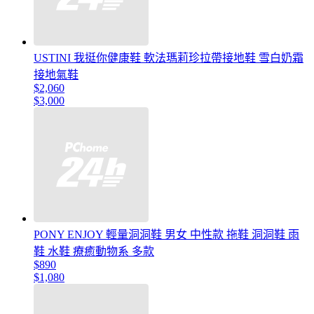
USTINI 我挺你健康鞋 軟法瑪莉珍拉帶接地鞋 雪白奶霜
接地氣鞋
$2,060
$3,000
PONY ENJOY 輕量洞洞鞋 男女 中性款 拖鞋 洞洞鞋 雨
鞋 水鞋 療癒動物系 多款
$890
$1,080