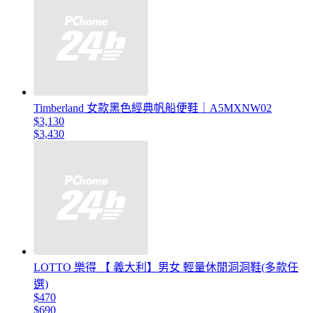
Timberland 女款黑色經典帆船便鞋｜A5MXNW02
$3,130
$3,430
LOTTO 樂得 【 義大利】男女 輕量休閒洞洞鞋(多款任
選)
$470
$690