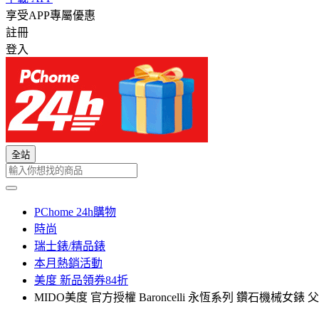
享受APP專屬優惠
註冊
登入
全站
PChome 24h購物
時尚
瑞士錶/精品錶
本月熱銷活動
美度 新品領券84折
MIDO美度 官方授權 Baroncelli 永恆系列 鑽石機械女錶 父親節