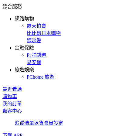
綜合服務
網路購物
露天拍賣
比比昂日本購物
媽咪愛
金融保險
Pi 拍錢包
易安網
旅遊娛樂
PChome 旅遊
最近看過
購物車
我的訂單
顧客中心
追蹤清單
退貨
會員設定
下載 APP