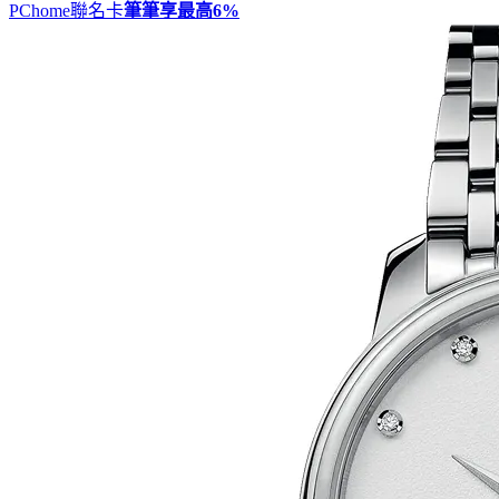
PChome聯名卡
筆筆享最高
6%