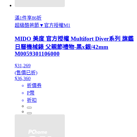
滿1件享86折
超級酷爸節▼官方授權M1
MIDO 美度 官方授權 Multifort Diver系列 旗鑑
日曆機械錶 父親節禮物-黑x銀/42mm
M0059301106000
$31,269
(售價已折)
$36,360
折價券
P幣
折扣