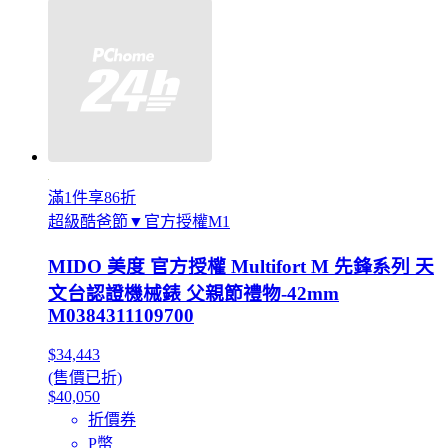
滿1件享86折
超級酷爸節▼官方授權M1
MIDO 美度 官方授權 Multifort M 先鋒系列 天
文台認證機械錶 父親節禮物-42mm
M0384311109700
$34,443
(售價已折)
$40,050
折價券
P幣