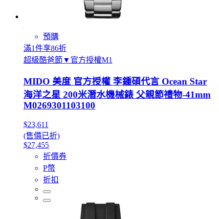
預購
滿1件享86折
超級酷爸節▼官方授權M1
MIDO 美度 官方授權 李鍾碩代言 Ocean Star
海洋之星 200米潛水機械錶 父親節禮物-41mm
M0269301103100
$23,611
(售價已折)
$27,455
折價券
P幣
折扣