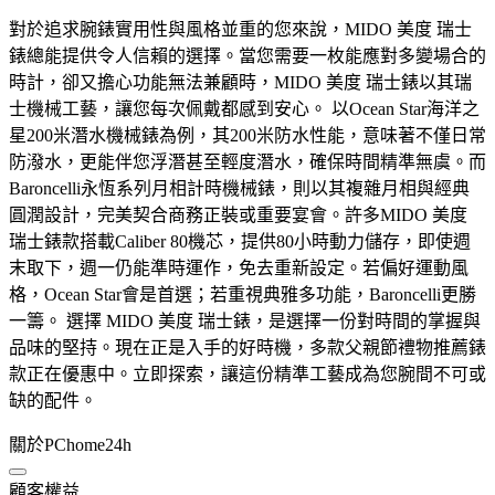
對於追求腕錶實用性與風格並重的您來說，MIDO 美度 瑞士
錶總能提供令人信賴的選擇。當您需要一枚能應對多變場合的
時計，卻又擔心功能無法兼顧時，MIDO 美度 瑞士錶以其瑞
士機械工藝，讓您每次佩戴都感到安心。 以Ocean Star海洋之
星200米潛水機械錶為例，其200米防水性能，意味著不僅日常
防潑水，更能伴您浮潛甚至輕度潛水，確保時間精準無虞。而
Baroncelli永恆系列月相計時機械錶，則以其複雜月相與經典
圓潤設計，完美契合商務正裝或重要宴會。許多MIDO 美度
瑞士錶款搭載Caliber 80機芯，提供80小時動力儲存，即使週
末取下，週一仍能準時運作，免去重新設定。若偏好運動風
格，Ocean Star會是首選；若重視典雅多功能，Baroncelli更勝
一籌。 選擇 MIDO 美度 瑞士錶，是選擇一份對時間的掌握與
品味的堅持。現在正是入手的好時機，多款父親節禮物推薦錶
款正在優惠中。立即探索，讓這份精準工藝成為您腕間不可或
缺的配件。
關於PChome24h
顧客權益