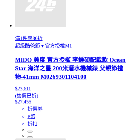
滿1件享86折
超級酷爸節▼官方授權M1
MIDO 美度 官方授權 李鍾碩配戴款 Ocean
Star 海洋之星 200米潛水機械錶 父親節禮
物-41mm M0269301104100
$23,611
(售價已折)
$27,455
折價券
P幣
折扣