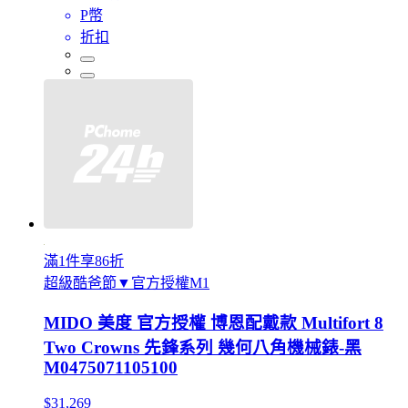
P幣
折扣
滿1件享86折
超級酷爸節▼官方授權M1
MIDO 美度 官方授權 博恩配戴款 Multifort 8
Two Crowns 先鋒系列 幾何八角機械錶-黑
M0475071105100
$31,269