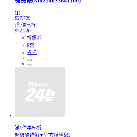
機械錶(M0214073641100)
(1)
$27,709
(售價已折)
$32,220
折價券
P幣
折扣
滿1件享86折
超級酷爸節▼官方授權M1