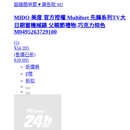
超級酷爸節▼廣告款 M1
MIDO 美度 官方授權 Multifort 先鋒系列TV大
日期窗機械錶 父親節禮物-巧克力棕色
M0495263729100
(5)
$34,395
(售價已折)
$39,995
折價券
P幣
折扣