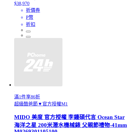
$38,970
折價券
P幣
折扣
滿1件享86折
超級酷爸節▼官方授權M1
MIDO 美度 官方授權 李鍾碩代言 Ocean Star
海洋之星 200米潛水機械錶 父親節禮物-41mm
M0269301105100