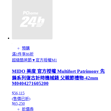
預購
滿1件享86折
超級酷爸節▼官方授權M1
MIDO 美度 官方授權 Multifort Patrimony 先
鋒系列復古計時機械錶 父親節禮物-42mm
M0404271605200
$56,115
(售價已折)
$65,250
折價券