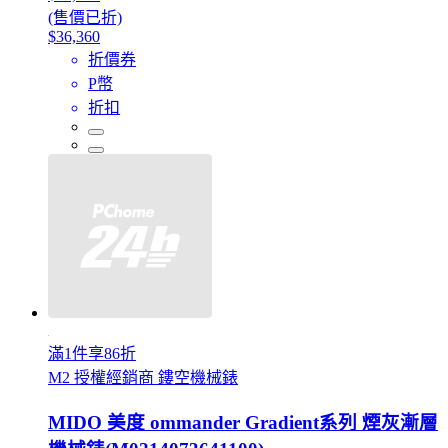
(售價已折)
$36,360
折價券
P幣
折扣
滿1件享86折
M2 授權經銷商 鏤空機械錶
MIDO 美度 ommander Gradient系列 煙灰漸層