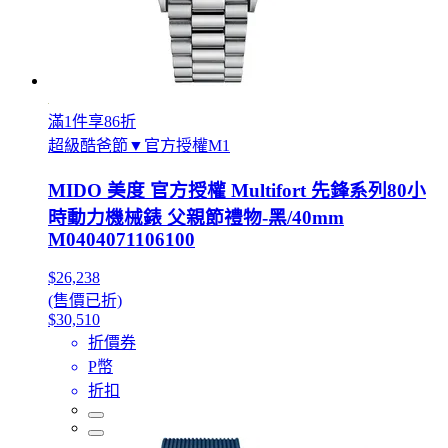
滿1件享86折
超級酷爸節▼官方授權M1
MIDO 美度 官方授權 Multifort 先鋒系列80小
時動力機械錶 父親節禮物-黑/40mm
M0404071106100
$26,238
(售價已折)
$30,510
折價券
P幣
折扣