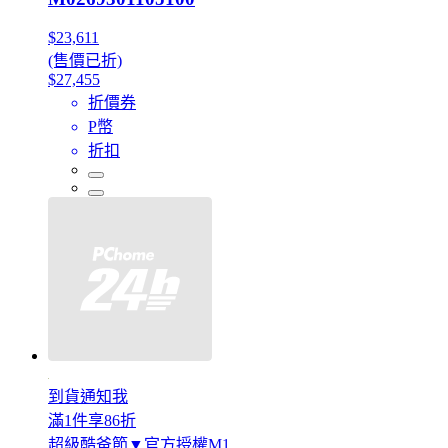
$23,611
(售價已折)
$27,455
折價券
P幣
折扣
到貨通知我
滿1件享86折
超級酷爸節▼官方授權M1