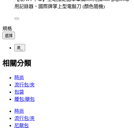
用記錄器、國際牌掌上型電鬍刀 (顏色隨機)
規格
選擇
黑_
相關分類
時尚
流行包/夾
包袋
腰包/腿包
時尚
流行包/夾
尼龍包