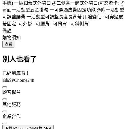
手機) 一插釦蓋式外袋口 @二側各一簡式外袋口(可悠遊卡) @
背面一活動型五金掛勾 一可穿過皮帶固定功能 @附一活動型
可調整腰帶 一活動型可調整長度長背帶 用途變化 : 可穿過皮
帶固定 .可外掛 . 可腰背 . 可肩背 . 可斜側背
備註
購物須知
查看
別人也看了
已經到底囉！
關於PChome24h
顧客權益
其他服務
企業合作
下載 PChome 24h購物 APP