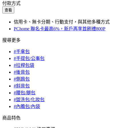
付款方式
查看
信用卡、無卡分期、行動支付，與其他多種方式
PChome 聯名卡最高6%，新戶再享首刷禮800P
搜尋更多
#手拿包
#手提包/公事包
#拉桿包袋
#後背包
#側肩包
#斜背包
#腰包/腿包
#盥洗包/化妝包
#內膽包/內袋
商品特色