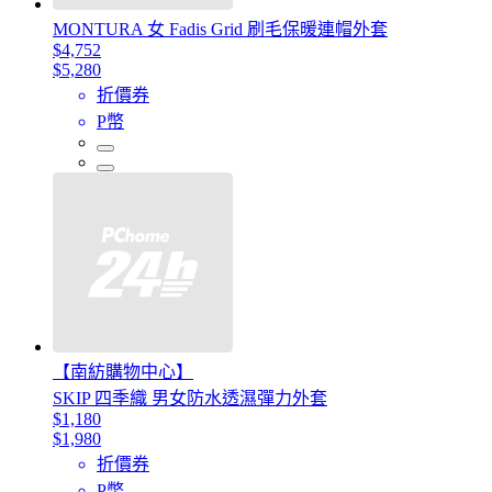
MONTURA 女 Fadis Grid 刷毛保暖連帽外套
$4,752
$5,280
折價券
P幣
【南紡購物中心】
SKIP 四季織 男女防水透濕彈力外套
$1,180
$1,980
折價券
P幣