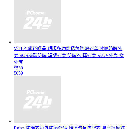
VOLA 維菈織品 短版多功能透氣防曬外套 冰絲防曬外
套 SGS檢驗防曬 短版外套 防曬衣 薄外套 抗UV外套 女
外套
$539
$650
Ruiya 防曬衣戶外防紫外線 輕薄透氣皮膚衣 夏季冰感運