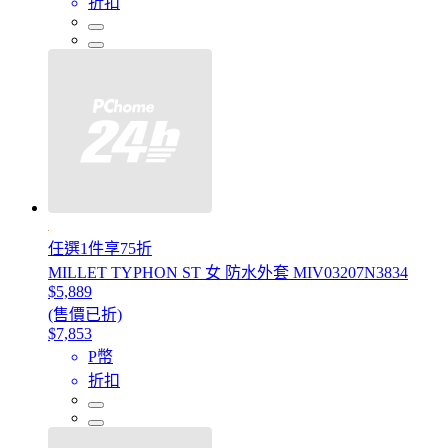
折扣
任選1件享75折
MILLET TYPHON ST 女 防水外套 MIV03207N3834
$5,889
(售價已折)
$7,853
P幣
折扣