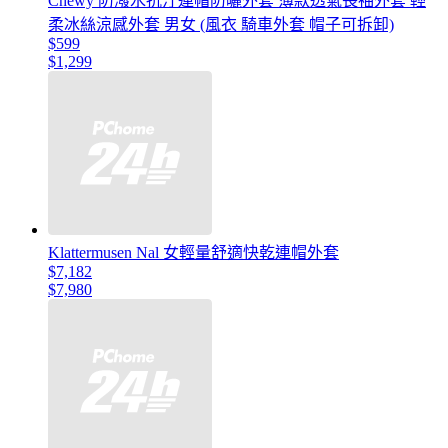
Chewy 防潑水抗汙連帽防曬外套 薄款透氣長袖外套 輕
柔冰絲涼感外套 男女 (風衣 騎車外套 帽子可拆卸)
$599
$1,299
Klattermusen Nal 女輕量舒適快乾連帽外套
$7,182
$7,980