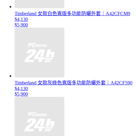
Timberland 女款白色寬版多功能防曬外套｜A42CFCM9
$4,130
$5,900
Timberland 女款灰綠色寬版多功能防曬外套｜A42CF590
$4,130
$5,900