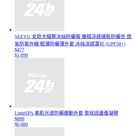
SEEYU 女款大帽簷冰絲防曬服 連帽涼感速乾防曬衣 透
氣防紫外線 輕薄防曬薄外套 冰絲涼感罩衫 (UPF50+)
$477
$1,099
LightSPA 美肌光波防曬運動外套 買就送蘆薈凝膠
$899
$6,680