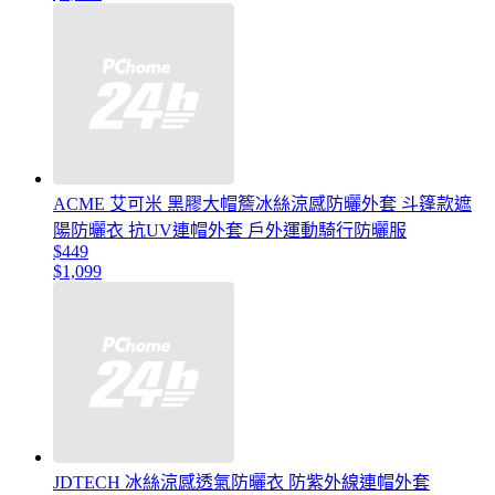
ACME 艾可米 黑膠大帽簷冰絲涼感防曬外套 斗篷款遮
陽防曬衣 抗UV連帽外套 戶外運動騎行防曬服
$449
$1,099
JDTECH 冰絲涼感透氣防曬衣 防紫外線連帽外套