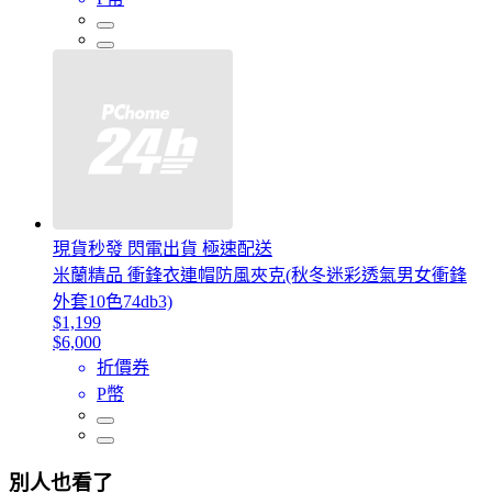
現貨秒發 閃電出貨 極速配送
米蘭精品 衝鋒衣連帽防風夾克(秋冬迷彩透氣男女衝鋒
外套10色74db3)
$1,199
$6,000
折價券
P幣
別人也看了