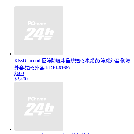
KissDiamond 極涼防曬冰晶紗速乾凍感衣(涼感外套/防曬
外套/速乾外套/KDFJ-6166)
$699
$3,490