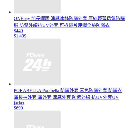
ONEbay 加長帽簷 涼感冰絲防曬外套 原紗輕薄透氣防曬
服 防紫外線抗UV外套 可拆鏡片連帽全臉防曬衣
$449
$1,499
PORABELLA Porabella 防曬外套 素色防曬外套 防曬衣
薄長袖外套 薄外套 涼感外套 防紫外線 抗UV外套UV
jacket
$690