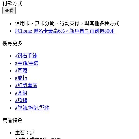
付款方式
查看
信用卡、無卡分期、行動支付，與其他多種方式
PChome 聯名卡最高6%，新戶再享首刷禮800P
搜尋更多
#鑽石手鍊
#手鍊/手環
#耳環
#戒指
#訂製專區
#套組
#項鍊
#墜飾/胸針/配件
商品特色
主石：無