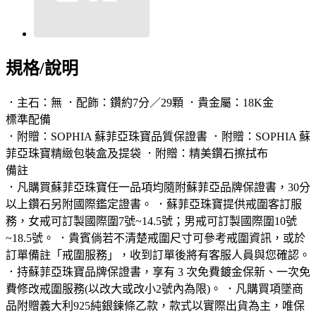
規格/說明
．主石：無 ．配飾：鑽約7分／29顆 ．貴金屬：18K金
標準配備
．附贈：SOPHIA 蘇菲亞珠寶品質保證書 ．附贈：SOPHIA 蘇
菲亞珠寶精緻包裝盒及提袋 ．附贈：精美鑽石擦拭布
備註
．凡購買蘇菲亞珠寶任一品項均隨附蘇菲亞品牌保證書，30分
以上鑽石另附國際鑑定證書。 ．蘇菲亞珠寶提供戒圍客訂服
務，女戒可訂製國際圍7號~14.5號；男戒可訂製國際圍10號
~18.5號。 ．貴賓倘若不清楚戒圍尺寸可參考戒圍資訊，或於
訂單備註「戒圍服務」，收到訂單後將有客服人員與您確認。
．持蘇菲亞珠寶品牌保證書，享有 3 次免費鍍金保新、一次免
費修改戒圍服務(以改大或改小2號內為限)。 ．凡購買項墜商
品附贈義大利925純銀鍊條乙款，款式以實際出貨為主，唯保