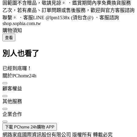
固範圍不含贈品，敬請見諒。 ．鑑賞期間內享免費換貨服務
乙次，若有產品、訂單問題或售後服務，歡迎與官方客服諮詢
聯繫。 ．客服LINE @lpm1538x (須包含@) ．客服諮詢
shop.sophia.com.tw
購物須知
查看
別人也看了
已經到底囉！
關於PChome24h
顧客權益
其他服務
企業合作
下載 PChome 24h購物 APP
網路家庭國際資訊股份有限公司 版權所有 轉載必究