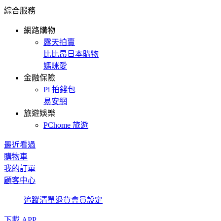
綜合服務
網路購物
露天拍賣
比比昂日本購物
媽咪愛
金融保險
Pi 拍錢包
易安網
旅遊娛樂
PChome 旅遊
最近看過
購物車
我的訂單
顧客中心
追蹤清單
退貨
會員設定
下載 APP