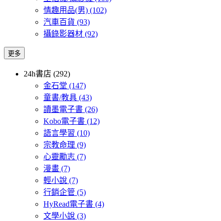
情趣用品(男)
(102)
汽車百貨
(93)
攝錄影器材
(92)
更多
24h書店 (292)
金石堂
(147)
童書/教具
(43)
讀墨電子書
(26)
Kobo電子書
(12)
語言學習
(10)
宗教命理
(9)
心靈勵志
(7)
漫畫
(7)
輕小說
(7)
行銷企管
(5)
HyRead電子書
(4)
文學小說
(3)