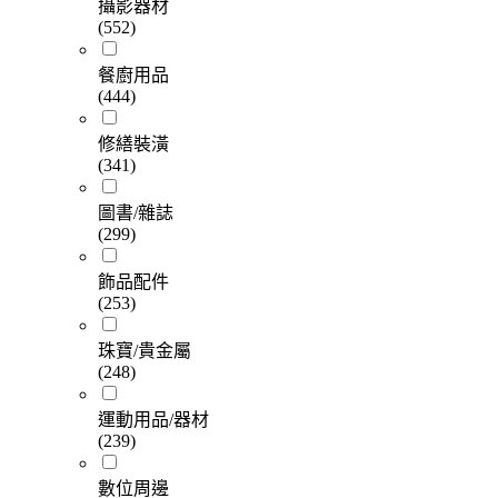
攝影器材
(552)
餐廚用品
(444)
修繕裝潢
(341)
圖書/雜誌
(299)
飾品配件
(253)
珠寶/貴金屬
(248)
運動用品/器材
(239)
數位周邊