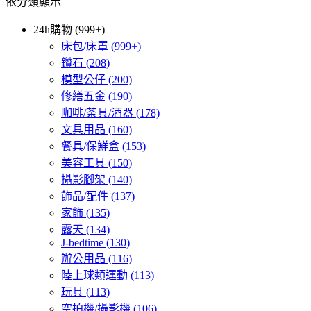
依分類顯示
24h購物 (999+)
床包/床罩
(999+)
鑽石
(208)
模型公仔
(200)
修繕五金
(190)
咖啡/茶具/酒器
(178)
文具用品
(160)
餐具/保鮮盒
(153)
美容工具
(150)
攝影腳架
(140)
飾品/配件
(137)
家飾
(135)
露天
(134)
J-bedtime
(130)
辦公用品
(116)
陸上球類運動
(113)
玩具
(113)
空拍機/攝影機
(106)