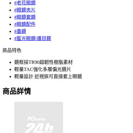
#老花眼鏡
#眼鏡夾片
#眼鏡套鏡
#眼鏡配件
#墨鏡
#藍光眼鏡/護目鏡
商品特色
鏡框採TR90超韌性樹脂素材
輕量TAC強化多層偏光鏡片
輕量設計 近視族可直接套上眼鏡
商品詳情