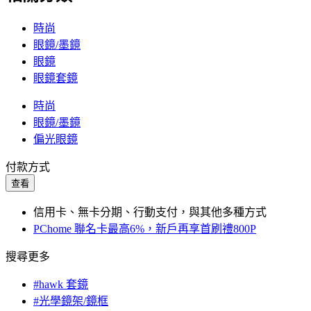
時尚
眼鏡/墨鏡
眼鏡
眼鏡套鏡
時尚
眼鏡/墨鏡
偏光眼鏡
付款方式
查看
信用卡、無卡分期、行動支付，與其他多種方式
PChome 聯名卡最高6%，新戶再享首刷禮800P
搜尋更多
#hawk 套鏡
#光學鏡架/鏡框