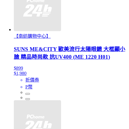
【南紡購物中心】
SUNS ME&CITY 歐美流行太陽眼鏡 大框顯小
臉 精品時尚款 抗UV400 (ME 1220 H01)
$899
$1,980
折價券
P幣