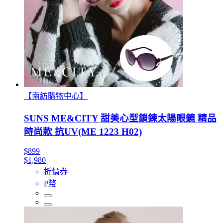
【南紡購物中心】
SUNS ME&CITY 甜美心型鎖鍊太陽眼鏡 精品
時尚款 抗UV(ME 1223 H02)
$899
$1,980
折價券
P幣