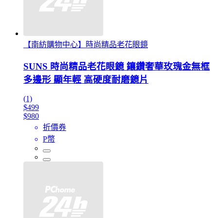
【南紡購物中心】時尚精品老花眼鏡
SUNS 時尚精品老花眼鏡 鑲鑽奢華玫瑰金無框
多邊形 顯年輕 高硬度耐磨鏡片
(1)
$499
$980
折價券
P幣