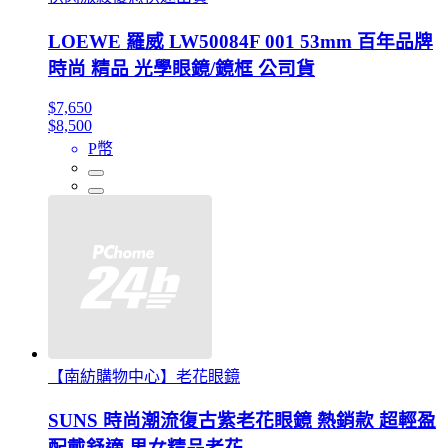
LOEWE 羅威 LW50084F 001 53mm 百年品牌
時尚 精品 光學眼鏡/鏡框 公司貨
$7,650
$8,500
P幣
【南紡購物中心】老花眼鏡
SUNS 時尚潮流復古紫老花眼鏡 熱銷款 超輕盈
配戴舒適 男女精品老花