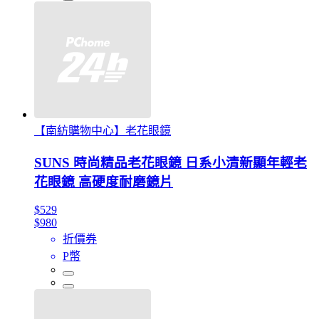
【南紡購物中心】老花眼鏡
SUNS 時尚精品老花眼鏡 日系小清新顯年輕老
花眼鏡 高硬度耐磨鏡片
$529
$980
折價券
P幣