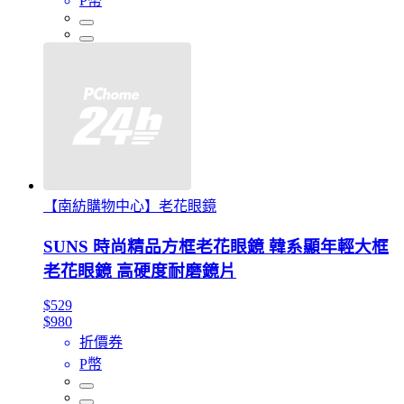
P幣
【南紡購物中心】老花眼鏡
SUNS 時尚精品方框老花眼鏡 韓系顯年輕大框
老花眼鏡 高硬度耐磨鏡片
$529
$980
折價券
P幣