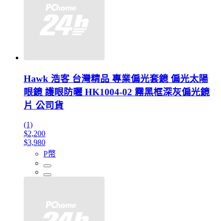
Hawk 浩客 台灣精品 專業偏光套鏡 偏光太陽
眼鏡 護眼防曬 HK1004-02 霧黑框深灰偏光鏡
片 公司貨
(1)
$2,200
$3,980
P幣