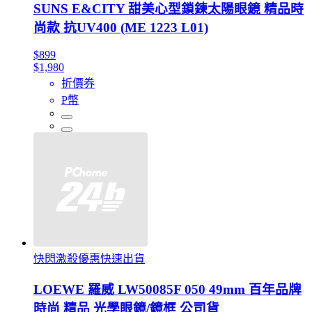
SUNS E&CITY 甜美心型鎖鍊太陽眼鏡 精品時
尚款 抗UV400 (ME 1223 L01)
$899
$1,980
折價券
P幣
快閃激殺優惠快速出貨
LOEWE 羅威 LW50085F 050 49mm 百年品牌
時尚 精品 光學眼鏡/鏡框 公司貨