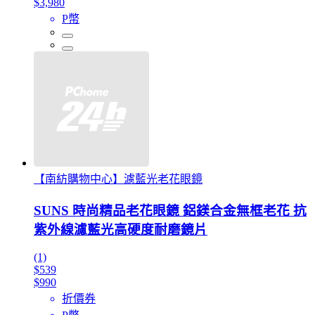
$3,980
P幣
【南紡購物中心】濾藍光老花眼鏡
SUNS 時尚精品老花眼鏡 鋁鎂合金無框老花 抗
紫外線濾藍光高硬度耐磨鏡片
(1)
$539
$990
折價券