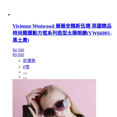
Vivienne Westwood 薇薇安魏斯伍德 英國精品
時尚類運動方框系列造型太陽眼鏡(VW66001-
黑土黃)
$4,500
$9,000
折價券
P幣