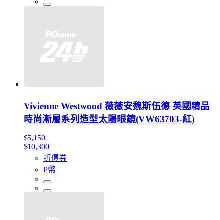
Vivienne Westwood 薇薇安魏斯伍德 英國精品
時尚漸層系列造型太陽眼鏡(VW63703-紅)
$5,150
$10,300
折價券
P幣