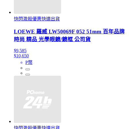
快閃激殺優惠快速出貨
LOEWE 羅威 LW50069F 052 51mm 百年品牌
時尚 精品 光學眼鏡/鏡框 公司貨
$9,585
$10,650
P幣
快閃激殺優惠快速出貨