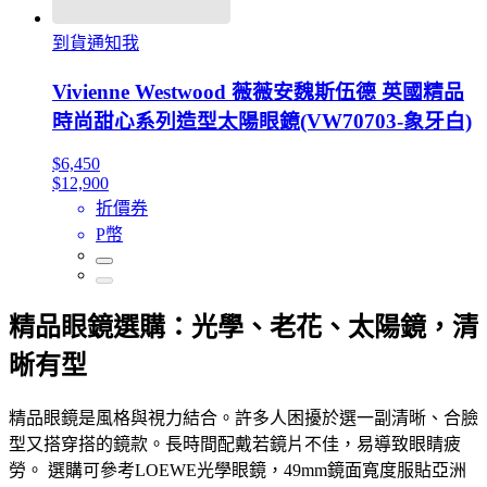
到貨通知我
Vivienne Westwood 薇薇安魏斯伍德 英國精品
時尚甜心系列造型太陽眼鏡(VW70703-象牙白)
$6,450
$12,900
折價券
P幣
精品眼鏡選購：光學、老花、太陽鏡，清
晰有型
精品眼鏡是風格與視力結合。許多人困擾於選一副清晰、合臉
型又搭穿搭的鏡款。長時間配戴若鏡片不佳，易導致眼睛疲
勞。 選購可參考LOEWE光學眼鏡，49mm鏡面寬度服貼亞洲