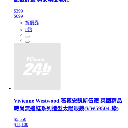
$399
$699
折價券
P幣
Vivienne Westwood 薇薇安魏斯伍德 英國精品
時尚無邊框系列造型太陽眼鏡(VW59504-綠)
$5,550
$11,100