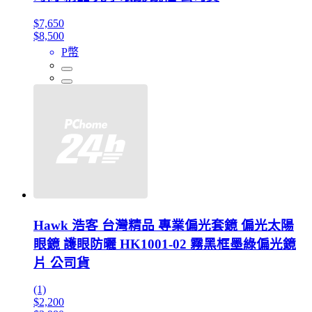
$7,650
$8,500
P幣
Hawk 浩客 台灣精品 專業偏光套鏡 偏光太陽
眼鏡 護眼防曬 HK1001-02 霧黑框墨綠偏光鏡
片 公司貨
(1)
$2,200