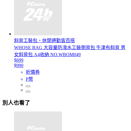
斜背工裝包，休閒通勤皆百搭
WHOSE BAG 大容量防潑水工裝側背包 牛津布斜背 男
女斜背包 A4收納 NO.WBOM049
$699
$990
折價券
P幣
別人也看了