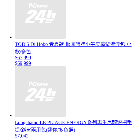
TOD'S Di Hobo 春夏款-橢圓飾牌小牛皮肩背流浪包-小
款/多色
$67,999
$69,999
Longchamp LE PLIAGE ENERGY系列再生尼龍短把手
提/斜背兩用包(迷你/多色選)
$7,042