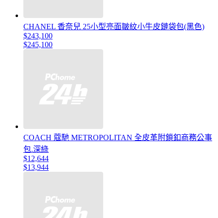
CHANEL 香奈兒 25小型亮面皺紋小牛皮鏈袋包(黑色)
$243,100
$245,100
COACH 蔻馳 METROPOLITAN 全皮革附鎖釦商務公事
包.深綠
$12,644
$13,944