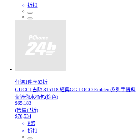
折扣
任選1件享83折
GUCCI 古馳 815118 經典GG LOGO Emblem系列手提斜
背迷你水桶包(棕色)
$65,183
(售價已折)
$78,534
P幣
折扣