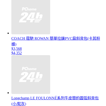
COACH 蔻馳 ROWAN 簡單拉鍊PVC扁斜背包(卡其粉
橘)
$3,568
$4,352
Longchamp LE FOULONNÉ系列牛皮簡約圓弧斜背包
(小/駝灰)