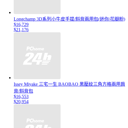
Longchamp 3D系列小牛皮手提/斜背兩用包(迷你/花瓣粉)
$16,729
$21,176
Issey Miyake 三宅一生 BAOBAO 黑壓紋三角方格兩用肩
背/斜背包
$16,553
$20,954