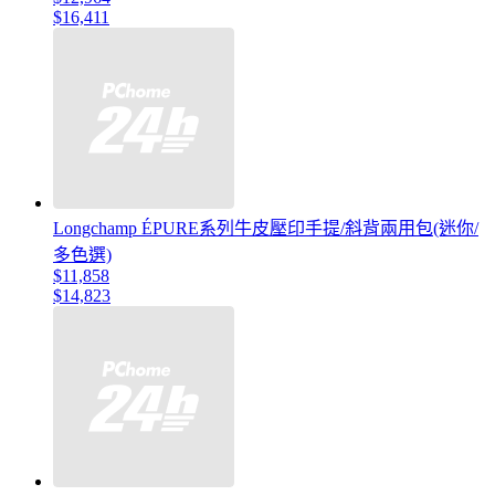
$16,411
Longchamp ÉPURE系列牛皮壓印手提/斜背兩用包(迷你/
多色選)
$11,858
$14,823