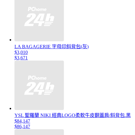
LA BAGAGERIE 字母印斜背包(灰)
$3,010
$3,671
YSL 聖羅蘭 NIKI 經典LOGO柔軟牛皮翻蓋肩/斜背包.黑
$84,147
$86,147