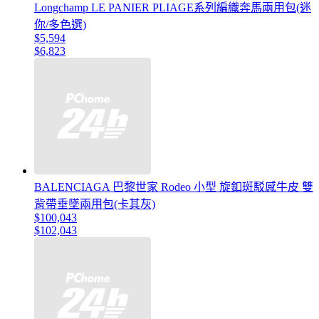
Longchamp LE PANIER PLIAGE系列編織奔馬兩用包(迷
你/多色選)
$5,594
$6,823
BALENCIAGA 巴黎世家 Rodeo 小型 旋釦斑駁感牛皮 雙
背帶垂墜兩用包(卡其灰)
$100,043
$102,043