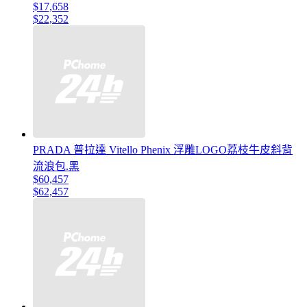
$17,658
$22,352
PRADA 普拉達 Vitello Phenix 浮雕LOGO荔枝牛皮斜背
流浪包.黑
$60,457
$62,457