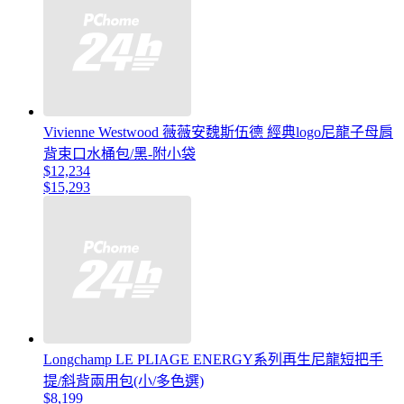
Vivienne Westwood 薇薇安魏斯伍德 經典logo尼龍子母肩
背束口水桶包/黑-附小袋
$12,234
$15,293
Longchamp LE PLIAGE ENERGY系列再生尼龍短把手
提/斜背兩用包(小/多色選)
$8,199