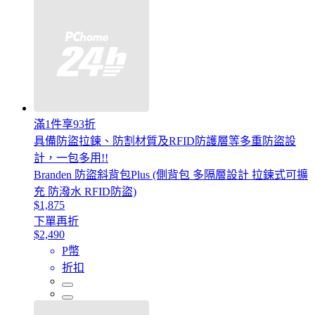
滿1件享93折
具備防盜拉鍊、防割材質及RFID防護層等多重防盜設
計，一包多用!!
Branden 防盜斜背包Plus (側背包 多隔層設計 拉鍊式可擴
充 防潑水 RFID防盜)
$1,875
下單再折
$2,490
P幣
折扣