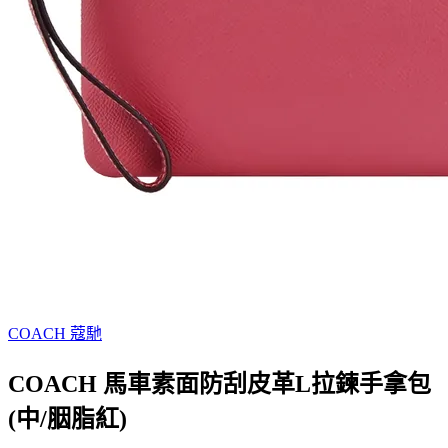
COACH 蔻馳
COACH 馬車素面防刮皮革L拉鍊手拿包
(中/胭脂紅)