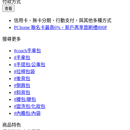
付款方式
查看
信用卡、無卡分期、行動支付，與其他多種方式
PChome 聯名卡最高6%，新戶再享首刷禮800P
搜尋更多
#coach手拿包
#手拿包
#手提包/公事包
#拉桿包袋
#後背包
#側肩包
#斜背包
#腰包/腿包
#盥洗包/化妝包
#內膽包/內袋
商品特色