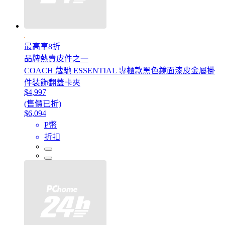
最高享8折
品牌熱賣皮件之一
COACH 蔻馳 ESSENTIAL 專櫃款黑色鏡面漆皮金屬掛
件裝飾翻蓋卡夾
$4,997
(售價已折)
$6,094
P幣
折扣