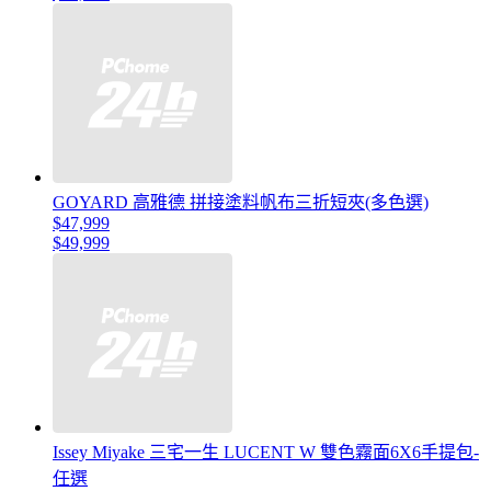
GOYARD 高雅德 拼接塗料帆布三折短夾(多色選)
$47,999
$49,999
Issey Miyake 三宅一生 LUCENT W 雙色霧面6X6手提包-
任選