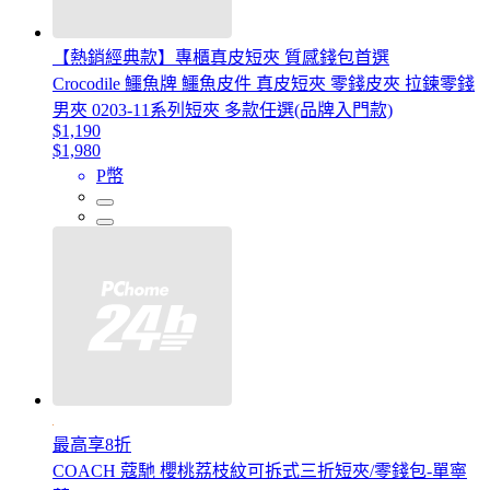
【熱銷經典款】專櫃真皮短夾 質感錢包首選
Crocodile 鱷魚牌 鱷魚皮件 真皮短夾 零錢皮夾 拉鍊零錢
男夾 0203-11系列短夾 多款任選(品牌入門款)
$1,190
$1,980
P幣
最高享8折
COACH 蔻馳 櫻桃荔枝紋可拆式三折短夾/零錢包-單寧