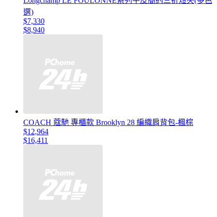
Longchamp LE FOULONNÉ系列牛皮簡約三折短夾(多色
選)
$7,330
$8,940
COACH 蔻馳 專櫃款 Brooklyn 28 編織肩背包-楓棕
$12,964
$16,411