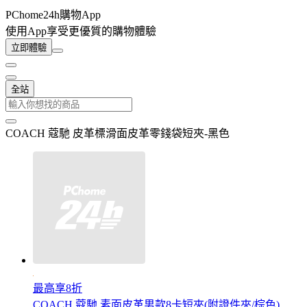
PChome24h購物App
使用App享受更優質的購物體驗
立即體驗
全站
COACH 蔻馳 皮革標滑面皮革零錢袋短夾-黑色
最高享8折
COACH 蔻馳 素面皮革男款8卡短夾(附證件夾/棕色)