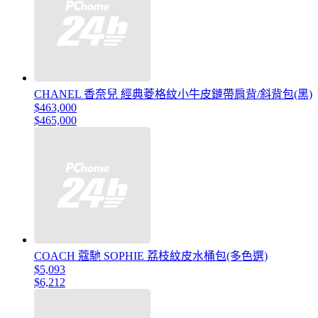
CHANEL 香奈兒 經典菱格紋小牛皮鏈帶肩背/斜背包(黑)
$463,000
$465,000
COACH 蔻馳 SOPHIE 荔枝紋皮水桶包(多色選)
$5,093
$6,212