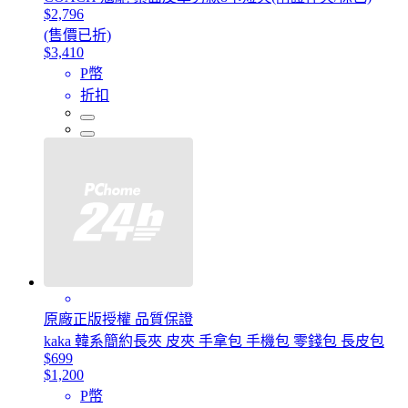
$2,796
(售價已折)
$3,410
P幣
折扣
原廠正版授權 品質保證
kaka 韓系簡約長夾 皮夾 手拿包 手機包 零錢包 長皮包
$699
$1,200
P幣