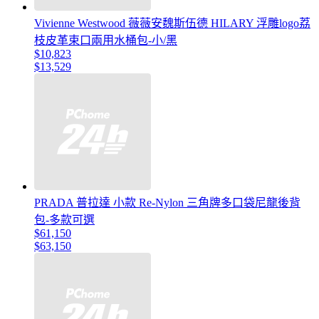
Vivienne Westwood 薇薇安魏斯伍德 HILARY 浮雕logo荔
枝皮革束口兩用水桶包-小/黑
$10,823
$13,529
PRADA 普拉達 小款 Re-Nylon 三角牌多口袋尼龍後背
包-多款可選
$61,150
$63,150