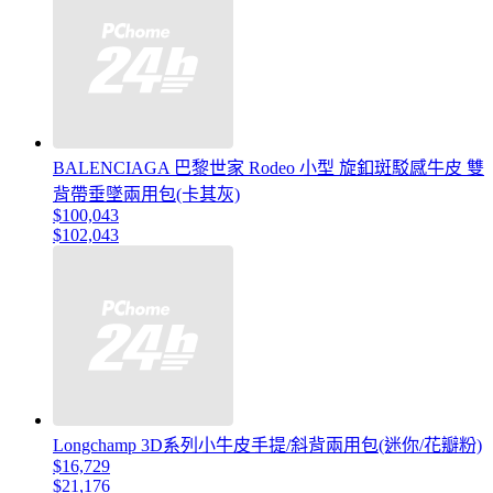
BALENCIAGA 巴黎世家 Rodeo 小型 旋釦斑駁感牛皮 雙
背帶垂墜兩用包(卡其灰)
$100,043
$102,043
Longchamp 3D系列小牛皮手提/斜背兩用包(迷你/花瓣粉)
$16,729
$21,176