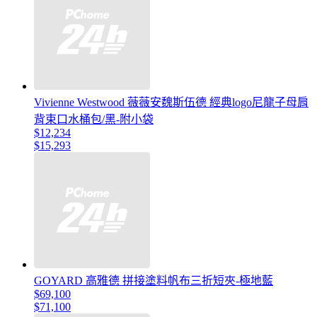
Vivienne Westwood 薇薇安魏斯伍德 經典logo尼龍子母肩
背束口水桶包/黑-附小袋
$12,234
$15,293
GOYARD 高雅德 拼接塗料帆布三折短夾-極地藍
$69,100
$71,100