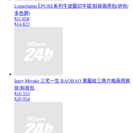
Longchamp ÉPURE系列牛皮壓印手提/斜背兩用包(迷你/
多色選)
$11,858
$14,823
Issey Miyake 三宅一生 BAOBAO 黑壓紋三角方格兩用肩
背/斜背包
$16,553
$20,954