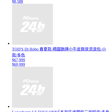
$8,588
TOD'S Di Hobo 春夏款-橢圓飾牌小牛皮肩背流浪包-小
款/多色
$67,999
$69,999