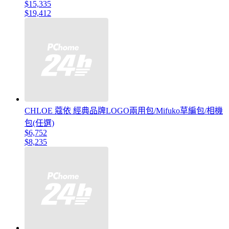
$15,335
$19,412
CHLOE 蔻依 經典品牌LOGO兩用包/Mifuko草編包/相機
包(任選)
$6,752
$8,235