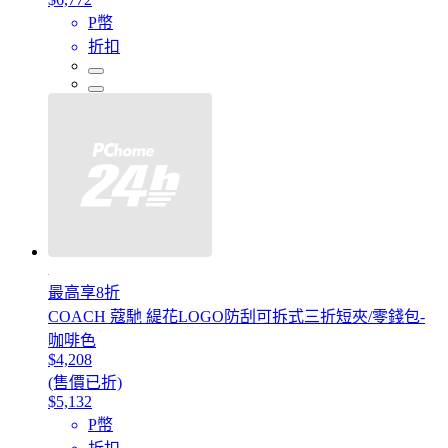
P幣
折扣
最高享8折
COACH 蔻馳 緹花LOGO防刮可拆式三折短夾/零錢包-
咖啡色
$4,208
(售價已折)
$5,132
P幣