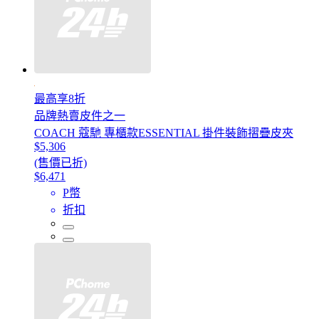
最高享8折
品牌熱賣皮件之一
COACH 蔻馳 專櫃款ESSENTIAL 掛件裝飾摺疊皮夾
$5,306
(售價已折)
$6,471
P幣
折扣