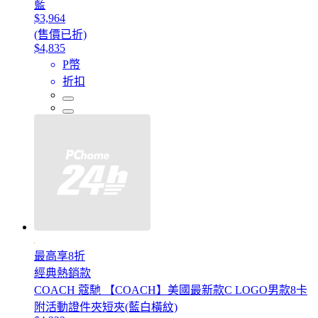
藍
$3,964
(售價已折)
$4,835
P幣
折扣
最高享8折
經典熱銷款
COACH 蔻馳 【COACH】美國最新款C LOGO男款8卡
附活動證件夾短夾(藍白橫紋)