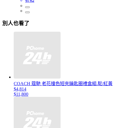
折扣
別人也看了
COACH 蔻馳 老花撞色短夾鑰匙圈禮盒組.駝/紅黃
$4,814
$11,800