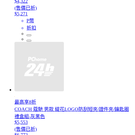
$4,322
(售價已折)
$5,271
P幣
折扣
最高享8折
COACH 蔻馳 男款 緹花LOGO防刮短夾/證件夾/鑰匙圈
禮盒組-灰黑色
$5,553
(售價已折)
$6,772