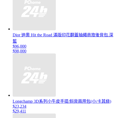
Dior 迪奧 Hit the Road 滿版印花翻蓋抽繩商旅後背包.深
藍
$96,000
$98,000
Longchamp 3D系列小牛皮手提/斜背兩用包(小/卡其綠)
$23,234
$29,411