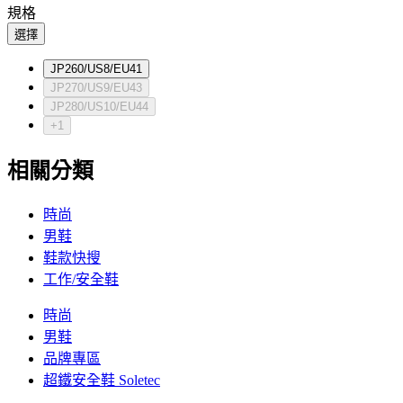
規格
選擇
JP260/US8/EU41
JP270/US9/EU43
JP280/US10/EU44
+1
相關分類
時尚
男鞋
鞋款快搜
工作/安全鞋
時尚
男鞋
品牌專區
超鐵安全鞋 Soletec