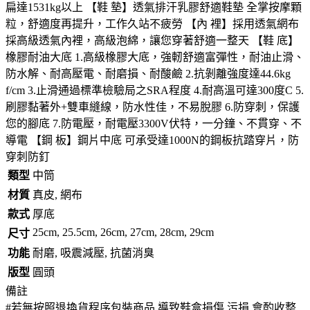
扁達1531kg以上 【鞋 墊】透氣排汗乳膠舒適鞋墊 全掌按摩顆
粒，舒適度再提升，工作久站不疲勞 【內 裡】採用透氣網布
採高級透氣內裡，高級泡綿，讓您穿著舒適一整天 【鞋 底】
橡膠耐油大底 1.高級橡膠大底，強軔舒適富彈性，耐油止滑、
防水解、耐高壓電、耐磨損、耐酸鹼 2.抗剝離強度達44.6kg
f/cm 3.止滑通過標準檢驗局之SRA程度 4.耐高溫可達300度C 5.
刷膠黏著外+雙車縫線，防水性佳，不易脫膠 6.防穿刺，保護
您的腳底 7.防電壓，耐電壓3300V伏特，一分鐘、不貫穿、不
導電 【鋼 板】鋼片中底 可承受達1000N的鋼板抗踏穿片，防
穿刺防釘
類型
中筒
材質
真皮, 網布
款式
厚底
25cm, 25.5cm, 26cm, 27cm, 28cm, 29cm
尺寸
功能
耐磨, 吸震減壓, 抗菌消臭
版型
圓頭
備註
#若無按照退換貨程序包裝商品,導致鞋盒損傷.污損,會酌收整