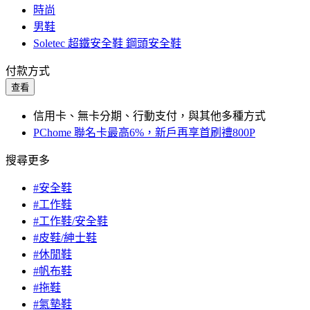
時尚
男鞋
Soletec 超鐵安全鞋 鋼頭安全鞋
付款方式
查看
信用卡、無卡分期、行動支付，與其他多種方式
PChome 聯名卡最高6%，新戶再享首刷禮800P
搜尋更多
#安全鞋
#工作鞋
#工作鞋/安全鞋
#皮鞋/紳士鞋
#休閒鞋
#帆布鞋
#拖鞋
#氣墊鞋