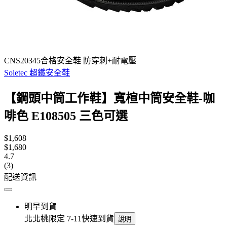
CNS20345合格安全鞋 防穿刺+耐電壓
Soletec 超鐵安全鞋
【鋼頭中筒工作鞋】寬楦中筒安全鞋-咖
啡色 E108505 三色可選
$1,608
$1,680
4.7
(3)
配送資訊
明早到貨
北北桃限定 7-11快速到貨
說明