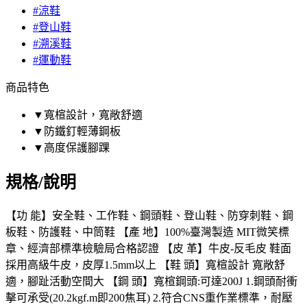
#涼鞋
#登山鞋
#溯溪鞋
#運動鞋
商品特色
▼寬楦設計，寬敞舒適
▼防鐵釘輕薄鋼板
▼高度保護腳踝
規格/說明
【功 能】安全鞋、工作鞋、鋼頭鞋、登山鞋、防穿刺鞋、鋼
板鞋、防護鞋、中筒鞋 【產 地】100%臺灣製造 MIT微笑標
章、經濟部標準檢驗局合格認證 【皮 革】牛皮-反毛皮 鞋面
採用高級牛皮，皮厚1.5mm以上 【鞋 頭】寬楦設計 寬敞舒
適，腳趾活動空間大 【鋼 頭】寬楦鋼頭:可達200J 1.鋼頭耐衝
擊可承受(20.2kgf.m即200焦耳) 2.符合CNS重作業標準，耐壓