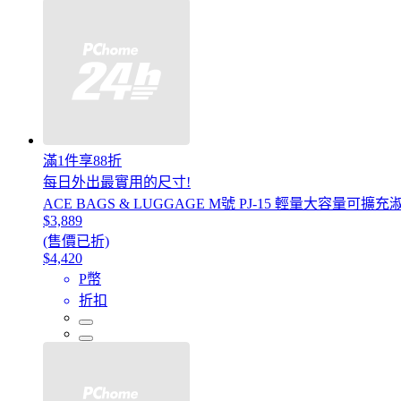
滿1件享88折
每日外出最實用的尺寸!
ACE BAGS & LUGGAGE M號 PJ-15 輕量大容量可擴
$3,889
(售價已折)
$4,420
P幣
折扣