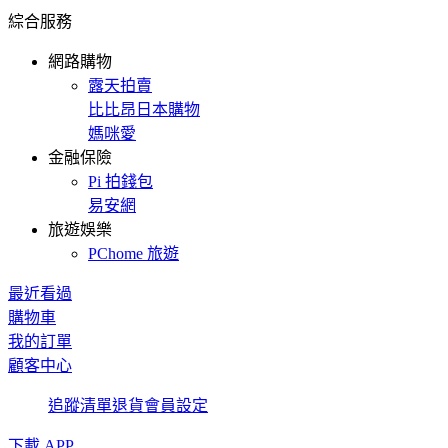
綜合服務
網路購物
露天拍賣
比比昂日本購物
媽咪愛
金融保險
Pi 拍錢包
易安網
旅遊娛樂
PChome 旅遊
最近看過
購物車
我的訂單
顧客中心
追蹤清單
退貨
會員設定
下載 APP