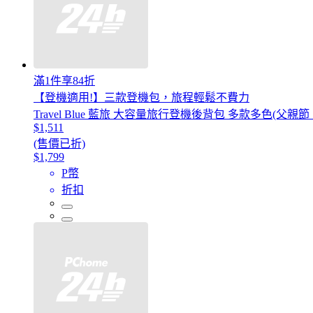
滿1件享84折
【登機適用!】三款登機包，旅程輕鬆不費力
Travel Blue 藍旅 大容量旅行登機後背包 多款多色
$1,511
(售價已折)
$1,799
P幣
折扣