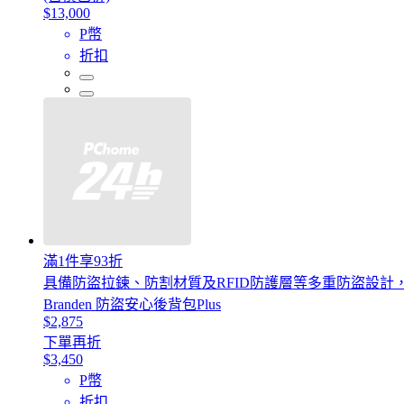
$13,000
P幣
折扣
滿1件享93折
具備防盜拉鍊、防割材質及RFID防護層等多重防盜設計
Branden 防盜安心後背包Plus
$2,875
下單再折
$3,450
P幣
折扣