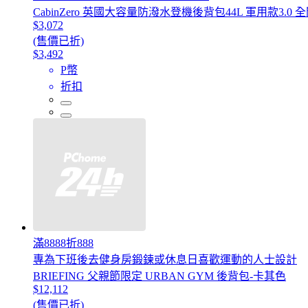
CabinZero 英國大容量防潑水登機後背包44L 軍用款3.0
$3,072
(售價已折)
$3,492
P幣
折扣
滿8888折888
專為下班後去健身房鍛鍊或休息日喜歡運動的人士設計
BRIEFING 父親節限定 URBAN GYM 後背包-卡其色
$12,112
(售價已折)