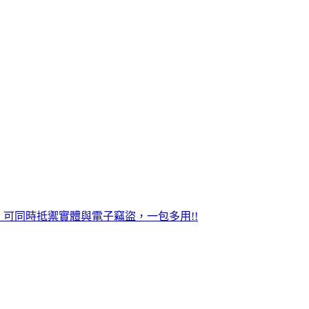
，可同時抵禦實體與電子竊盜，一包多用!!