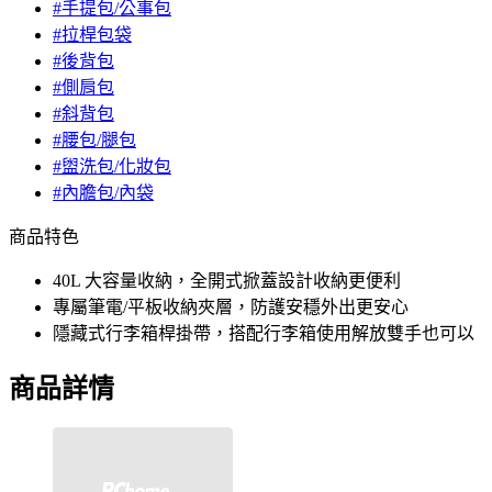
#手提包/公事包
#拉桿包袋
#後背包
#側肩包
#斜背包
#腰包/腿包
#盥洗包/化妝包
#內膽包/內袋
商品特色
40L 大容量收納，全開式掀蓋設計收納更便利
專屬筆電/平板收納夾層，防護安穩外出更安心
隱藏式行李箱桿掛帶，搭配行李箱使用解放雙手也可以
商品詳情