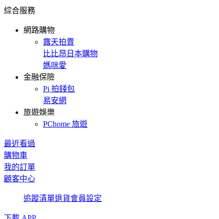
綜合服務
網路購物
露天拍賣
比比昂日本購物
媽咪愛
金融保險
Pi 拍錢包
易安網
旅遊娛樂
PChome 旅遊
最近看過
購物車
我的訂單
顧客中心
追蹤清單
退貨
會員設定
下載 APP