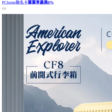
PChome聯名卡
筆筆享最高
6%