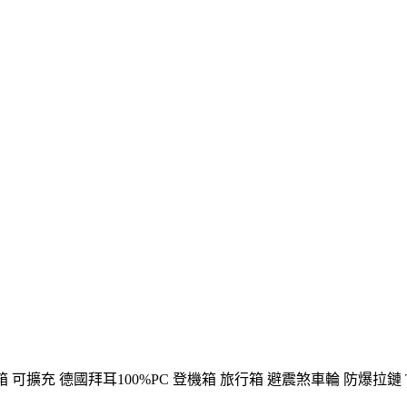
掀式 行李箱 可擴充 德國拜耳100%PC 登機箱 旅行箱 避震煞車輪 防爆拉鏈