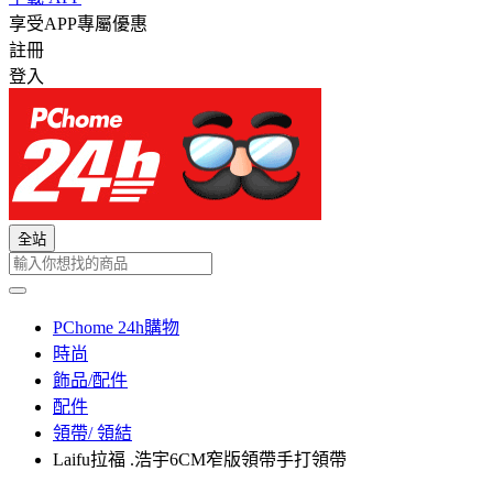
享受APP專屬優惠
註冊
登入
全站
PChome 24h購物
時尚
飾品/配件
配件
領帶/ 領結
Laifu拉福 .浩宇6CM窄版領帶手打領帶