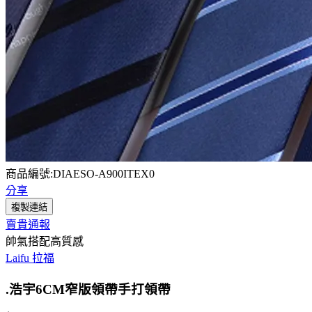
商品編號:DIAESO-A900ITEX0
分享
複製連結
賣貴通報
帥氣搭配高質感
Laifu 拉福
.浩宇6CM窄版領帶手打領帶