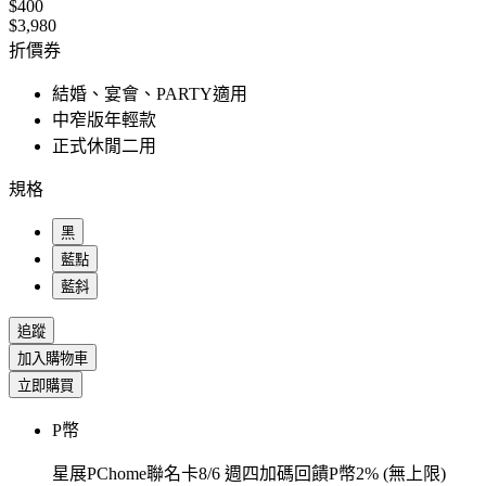
$400
$3,980
折價券
結婚、宴會、PARTY適用
中窄版年輕款
正式休閒二用
規格
黑
藍點
藍斜
追蹤
加入購物車
立即購買
P幣
星展PChome聯名卡8/6 週四加碼回饋P幣2% (無上限)