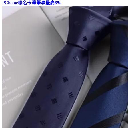
PChome聯名卡
筆筆享最高
6%