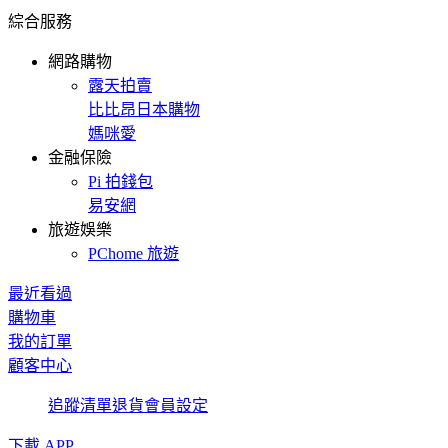
綜合服務
網路購物
露天拍賣
比比昂日本購物
媽咪愛
金融保險
Pi 拍錢包
易安網
旅遊娛樂
PChome 旅遊
最近看過
購物車
我的訂單
顧客中心
追蹤清單
退貨
會員設定
下載 APP