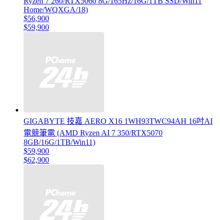
Ryzen 7 260/RTX5060 8G/165Hz/16G/1TB SSD/Win11
Home/WQXGA/18)
$56,900
$59,900
GIGABYTE 技嘉 AERO X16 1WH93TWC94AH 16吋AI
電競筆電 (AMD Ryzen AI 7 350/RTX5070
8GB/16G/1TB/Win11)
$59,900
$62,900