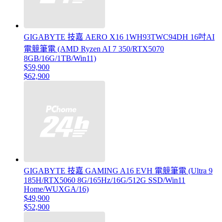
GIGABYTE 技嘉 AERO X16 1WH93TWC94DH 16吋AI
電競筆電 (AMD Ryzen AI 7 350/RTX5070
8GB/16G/1TB/Win11)
$59,900
$62,900
GIGABYTE 技嘉 GAMING A16 EVH 電競筆電 (Ultra 9
185H/RTX5060 8G/165Hz/16G/512G SSD/Win11
Home/WUXGA/16)
$49,900
$52,900