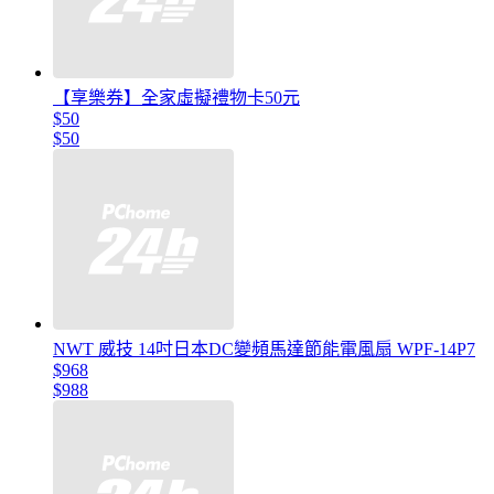
【享樂券】全家虛擬禮物卡50元
$50
$50
NWT 威技 14吋日本DC變頻馬達節能電風扇 WPF-14P7
$968
$988