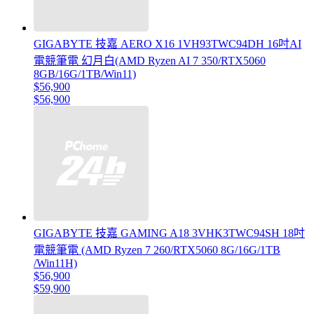
GIGABYTE 技嘉 AERO X16 1VH93TWC94DH 16吋AI
電競筆電 幻月白(AMD Ryzen AI 7 350/RTX5060
8GB/16G/1TB/Win11)
$56,900
$56,900
GIGABYTE 技嘉 GAMING A18 3VHK3TWC94SH 18吋
電競筆電 (AMD Ryzen 7 260/RTX5060 8G/16G/1TB
/Win11H)
$56,900
$59,900