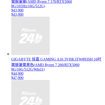
電競筆電(AMD Ryzen 7 170/RTX5060
8G/165Hz/16G/512G)
$43,900
$43,900
GIGABYTE 技嘉 GAMING A16 3VHK3TW893SH 16吋
電競筆電黑色(AMD Ryzen 7 260/RTX5060
8G/16G/512G/Win11)
$44,900
$47,900