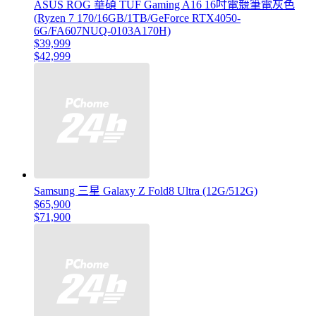
ASUS ROG 華碩 TUF Gaming A16 16吋電競筆電灰色
(Ryzen 7 170/16GB/1TB/GeForce RTX4050-
6G/FA607NUQ-0103A170H)
$39,999
$42,999
Samsung 三星 Galaxy Z Fold8 Ultra (12G/512G)
$65,900
$71,900