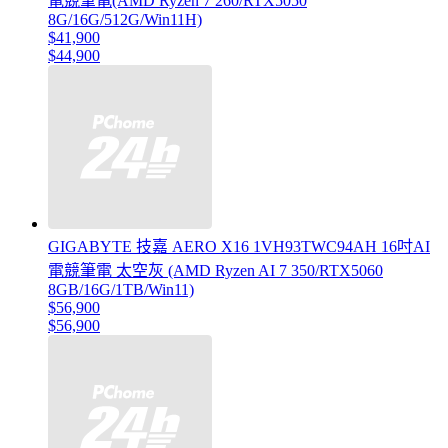
電競筆電(AMD Ryzen 7 260/RTX5050
8G/16G/512G/Win11H)
$41,900
$44,900
GIGABYTE 技嘉 AERO X16 1VH93TWC94AH 16吋AI
電競筆電 太空灰 (AMD Ryzen AI 7 350/RTX5060
8GB/16G/1TB/Win11)
$56,900
$56,900