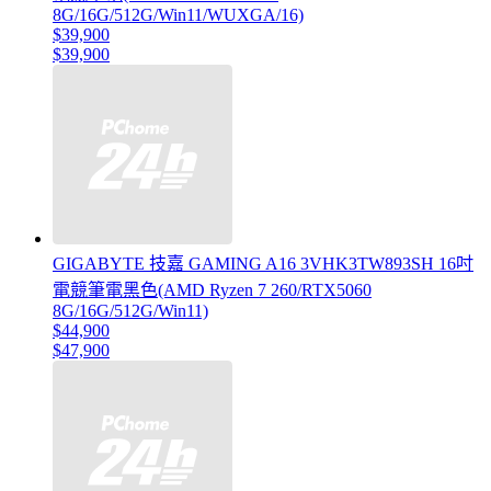
8G/16G/512G/Win11/WUXGA/16)
$39,900
$39,900
GIGABYTE 技嘉 GAMING A16 3VHK3TW893SH 16吋
電競筆電黑色(AMD Ryzen 7 260/RTX5060
8G/16G/512G/Win11)
$44,900
$47,900