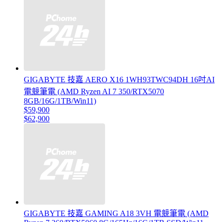
GIGABYTE 技嘉 AERO X16 1WH93TWC94DH 16吋AI
電競筆電 (AMD Ryzen AI 7 350/RTX5070
8GB/16G/1TB/Win11)
$59,900
$62,900
GIGABYTE 技嘉 GAMING A18 3VH 電競筆電 (AMD