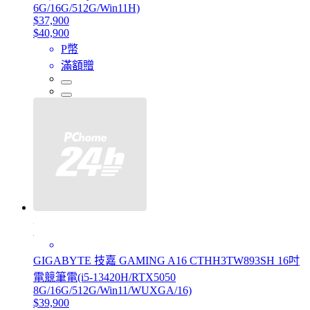
6G/16G/512G/Win11H)
$37,900
$40,900
P幣
滿額贈
GIGABYTE 技嘉 GAMING A16 CTHH3TW893SH 16吋
電競筆電(i5-13420H/RTX5050
8G/16G/512G/Win11/WUXGA/16)
$39,900