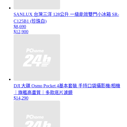
SANLUX 台灣三洋 128公升 一級能效雙門小冰箱 SR-
C125B1 (珍珠白)
$8,690
$12,900
DJI 大疆 Osmo Pocket 4基本套裝 手持口袋攝影機/相機
｜旗艦高畫質｜多款底片濾鏡
$14,290