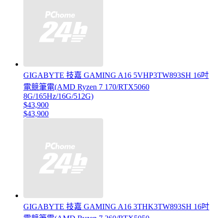
GIGABYTE 技嘉 GAMING A16 5VHP3TW893SH 16吋
電競筆電(AMD Ryzen 7 170/RTX5060
8G/165Hz/16G/512G)
$43,900
$43,900
GIGABYTE 技嘉 GAMING A16 3THK3TW893SH 16吋