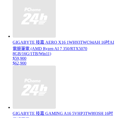
GIGABYTE 技嘉 AERO X16 1WH93TWC94AH 16吋AI
電競筆電 (AMD Ryzen AI 7 350/RTX5070
8GB/16G/1TB/Win11)
$59,900
$62,900
GIGABYTE 技嘉 GAMING A16 5VHP3TW893SH 16吋