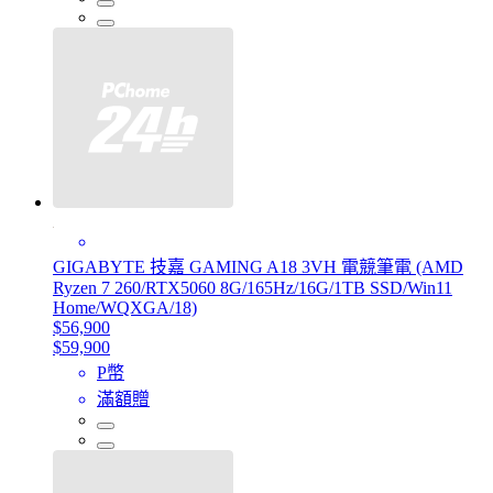
GIGABYTE 技嘉 GAMING A18 3VH 電競筆電 (AMD
Ryzen 7 260/RTX5060 8G/165Hz/16G/1TB SSD/Win11
Home/WQXGA/18)
$56,900
$59,900
P幣
滿額贈