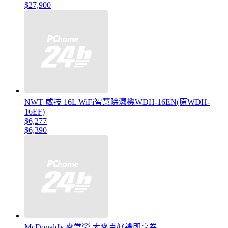
$27,900
NWT 威技 16L WiFi智慧除濕機WDH-16EN(原WDH-
16EF)
$6,277
$6,390
McDonald's 麥當勞 大麥克好禮即享券