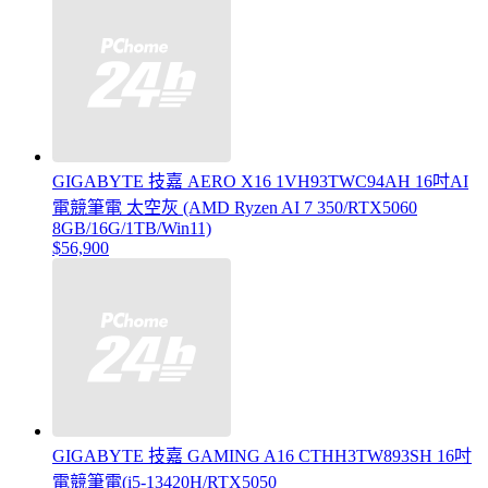
GIGABYTE 技嘉 AERO X16 1VH93TWC94AH 16吋AI
電競筆電 太空灰 (AMD Ryzen AI 7 350/RTX5060
8GB/16G/1TB/Win11)
$56,900
GIGABYTE 技嘉 GAMING A16 CTHH3TW893SH 16吋
電競筆電(i5-13420H/RTX5050