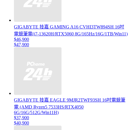
GIGABYTE 技嘉 GAMING A16 CVHI3TW894SH 16吋
電競筆電(i7-13620H/RTX5060 8G/165Hz/16G/1TB/Win11)
$46,900
$47,900
GIGABYTE 技嘉 EAGLE 9MJR2TWF93SH 16吋電競筆
電 (AMD Ryzen5 7533HS/RTX4050
6G/16G/512G/Win11H)
$37,900
$40,900