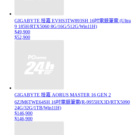
GIGABYTE 技嘉 EVHS3TW893SH 16吋電競筆電 (Ultra
9 185H/RTX5060 8G/16G/512G/Win11H)
$49,900
$52,900
GIGABYTE 技嘉 AORUS MASTER 16 GEN 2
6ZJM6TWE64SH 16吋電競筆電(R-9955HX3D/RTX5090
24G/32G/1TB/Win11H)
$146,900
$146,900