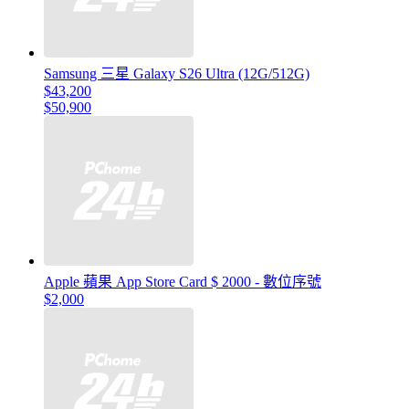
Samsung 三星 Galaxy S26 Ultra (12G/512G)
$43,200
$50,900
Apple 蘋果 App Store Card $ 2000 - 數位序號
$2,000