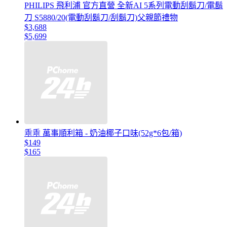
PHILIPS 飛利浦 官方直營 全新AI 5系列電動刮鬍刀/電鬍
刀 S5880/20(電動刮鬍刀/刮鬍刀)父親節禮物
$3,688
$5,699
乖乖 萬事順利箱 - 奶油椰子口味(52g*6包/箱)
$149
$165