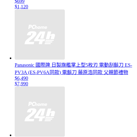
$699
$1,120
Panasonic 國際牌 日製旗艦掌上型5枚刃 電動刮鬍刀 ES-
PV3A (ES-PV6A同款) 電鬍刀 藤原浩同款 父親節禮物
$6,490
$7,990