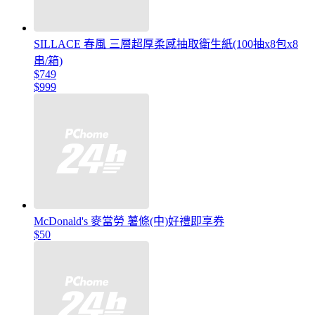
SILLACE 春風 三層超厚柔感抽取衛生紙(100抽x8包x8
串/箱)
$749
$999
McDonald's 麥當勞 薯條(中)好禮即享券
$50