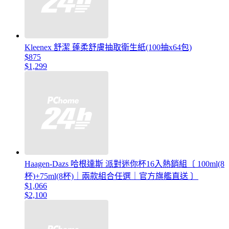
Kleenex 舒潔 蓬柔舒膚抽取衛生紙(100抽x64包)
$875
$1,299
Haagen-Dazs 哈根達斯 派對迷你杯16入熱銷組〔 100ml(8
杯)+75ml(8杯)｜兩款組合任選｜官方旗艦直送 〕
$1,066
$2,100