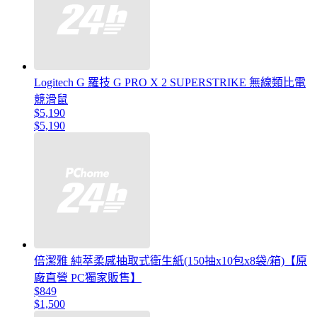
Logitech G 羅技 G PRO X 2 SUPERSTRIKE 無線類比電
競滑鼠
$5,190
$5,190
倍潔雅 純萃柔感抽取式衛生紙(150抽x10包x8袋/箱)【原
廠直營 PC獨家販售】
$849
$1,500