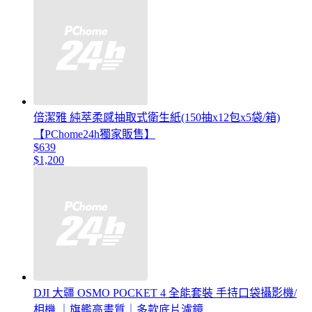
倍潔雅 純萃柔感抽取式衛生紙(150抽x12包x5袋/箱)
【PChome24h獨家販售】
$639
$1,200
DJI 大疆 OSMO POCKET 4 全能套裝 手持口袋攝影機/
相機 ｜旗艦高畫質｜多款底片濾鏡