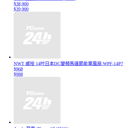
$38,900
$39,900
NWT 威技 14吋日本DC變頻馬達節能電風扇 WPF-14P7
$968
$988