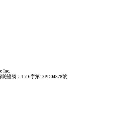
 Inc.
保險證號：1516字第13PD04878號