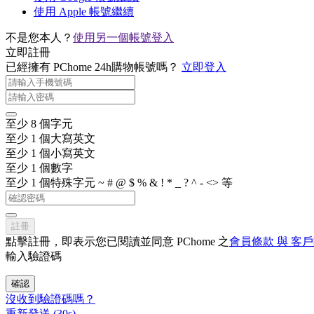
使用 Apple 帳號繼續
不是您本人？
使用另一個帳號登入
立即註冊
已經擁有 PChome 24h購物帳號嗎？
立即登入
至少 8 個字元
至少 1 個大寫英文
至少 1 個小寫英文
至少 1 個數字
至少 1 個特殊字元 ~ # @ $ % & ! * _ ? ^ - <> 等
註冊
點擊註冊，即表示您已閱讀並同意 PChome 之
會員條款 與 客
輸入驗證碼
確認
沒收到驗證碼嗎？
重新發送
(
30
s)