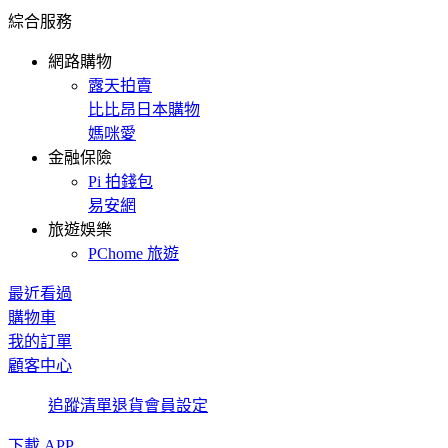
綜合服務
網路購物
露天拍賣
比比昂日本購物
媽咪愛
金融保險
Pi 拍錢包
易安網
旅遊娛樂
PChome 旅遊
最近看過
購物車
我的訂單
顧客中心
追蹤清單
退貨
會員設定
下載 APP