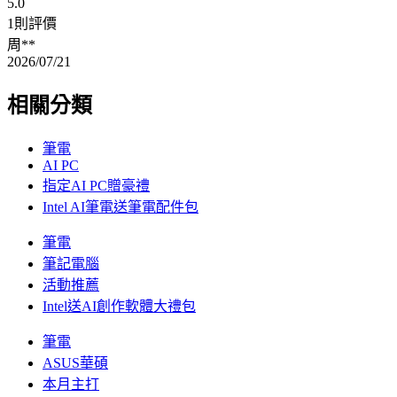
5.0
1則評價
周**
2026/07/21
相關分類
筆電
AI PC
指定AI PC贈豪禮
Intel AI筆電送筆電配件包
筆電
筆記電腦
活動推薦
Intel送AI創作軟體大禮包
筆電
ASUS華碩
本月主打