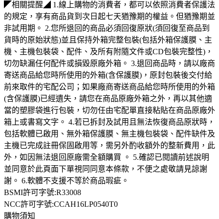
◤相關提醒◢ 1.線上購物的消費者，都可以依照消費者保護法
的規定，享有商品貨到次日起七天猶豫期的權益。但猶豫期並
非試用期。 2.您所退回的商品必須回復原狀(須回復至商品到
貨時的原始狀態)並且保持外箱完整包裝(包括外箱保護膜、主
機、主機包裝袋、配件、及所有附隨文件或CD包裝完整性)，
切勿缺漏任何配件或損毀原廠外箱。 3.退回商品時，請以廠商
寄送商品給您時所使用的外箱(含保護膜)，原封包裝後交付給
前來取件的宅配公司；如果廠商寄送商品給您時所使用的外箱
(含保護膜)已經遺失，請您在商品原廠外箱之外，再以其他適
當的塑膠袋進行包裝，切勿任由宅配單直接粘貼在商品原廠外
箱上或書寫文字。 4.若已拆封及試用且無法恢復商品原狀時，
包括軟體已啟用、無外箱保護膜、無主機包裝袋、配件缺件及
主機已完成註冊保固啟用等，需另外酌收額外的整新費用，此
外，如因無法退回原廠需全額購買 。 5.確認已閱讀前述說明
並同意於此頁面下單視同同意本條款，不便之處敬請見諒謝
謝。 6.軟體不支援不等於商品瑕疵。
BSMI許可字號:R33008
NCC許可字號:CCAH16LP0540T0
購物須知