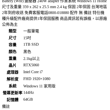
Battery (Whr) 變壓器 240W adapter 作業系統 Windows 11 Home
尺寸及重量 359 x 262 x 25.5 mm 2.4 kg 保固 2年保固 台灣地區
2年到府收送 免費客服電話0800-018880 配件 無 備註 特仕機
種升級配件廠商提供1年保固服務 商品資訊若有誤植，以原廠
公佈為主
類型
一般筆電
尺寸
15吋
1TB SSD
容量
顏色
黑色
重量
2.1kg以上
RTX5060
晶片
Intel Core i7
處理器
FHD 1920×1080
解析度
系統
Windows 11 家用版
144Hz
螢幕更新率
64GB
記憶體
備註