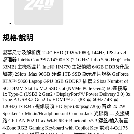
規格/說明
螢幕尺寸及解析度 15.6" FHD (1920x1080), 144Hz, IPS-Level
處理器 Intel® Core™i7-14700HX (2.1GHz/Turbo 5.5GHz)(Cache
33MB) 主機板晶片 Intel® HM770 主記憶體 64GB DDR5(升級
加裝) 2Slots ,Max 96GB 硬碟 1TB SSD 顯示晶片規格 GeForce
RTX™ 5060 Laptop GPU 8GB GDDR7 插槽 2 Slots Number of
SO-DIMM Slot 1x M.2 SSD slot (NVMe PCIe Gen4) I/O連接埠
1x Type-C (USB3.2 Gen2 / DisplayPort™/ Power Delivery 3.0) 3x
Type-A USB3.2 Gen2 1x HDMI™ 2.1 (8K @ 60Hz / 4K @
120Hz) 1x RJ45 視訊鏡頭 HD type (30fps@720p) 音效 2x 2W
Speaker 1x Mic-in/Headphone-out Combo Jack 光碟機 --- 支援網
路 Gb LAN 802.11 ax Wi-Fi 6E + Bluetooth v5.3 鍵盤/輸入裝置
4-Zone RGB Gaming Keyboard with Copilot Key 電池 4-Cell 75