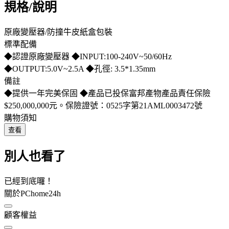
規格/說明
原廠變壓器/防撞牛皮紙盒包裝
標準配備
◆認證原廠變壓器 ◆INPUT:100-240V~50/60Hz
◆OUTPUT:5.0V~2.5A ◆孔徑: 3.5*1.35mm
備註
◆提供一年完美保固 ◆產品已投保富邦產物產品責任保險
$250,000,000元。保險證號：0525字第21AML0003472號
購物須知
查看
別人也看了
已經到底囉！
關於PChome24h
顧客權益