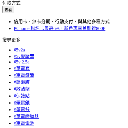
付款方式
查看
信用卡、無卡分期、行動支付，與其他多種方式
PChome 聯名卡最高6%，新戶再享首刷禮800P
搜尋更多
#5v2a
#5v變壓器
#5v 2.5a
#筆電套
#筆電鍵盤
#鍵盤膜
#散熱架
#保護貼
#筆電鎖
#筆電殼
#筆電變壓器
#筆電電池