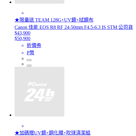
★限量送 TEAM 128G+UV鏡+拭鏡布
Canon 佳能 EOS R8 RF 24-50mm F4.5-6.3 IS STM 公司貨
$43,900
$50,900
折價券
P幣
★加碼贈UV鏡+鋼化膜+吹球清潔組