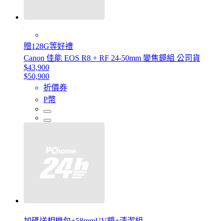
贈128G等好禮
Canon 佳能 EOS R8 + RF 24-50mm 變焦鏡組 公司貨
$43,900
$50,900
折價券
P幣
加碼送相機包+58mmUV鏡+清潔組