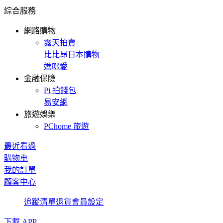
綜合服務
網路購物
露天拍賣
比比昂日本購物
媽咪愛
金融保險
Pi 拍錢包
易安網
旅遊娛樂
PChome 旅遊
最近看過
購物車
我的訂單
顧客中心
追蹤清單
退貨
會員設定
下載 APP