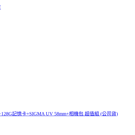
貨
M+鋼化貼+128G記憶卡+SIGMA UV 58mm+相機包 超值組 (公司貨)