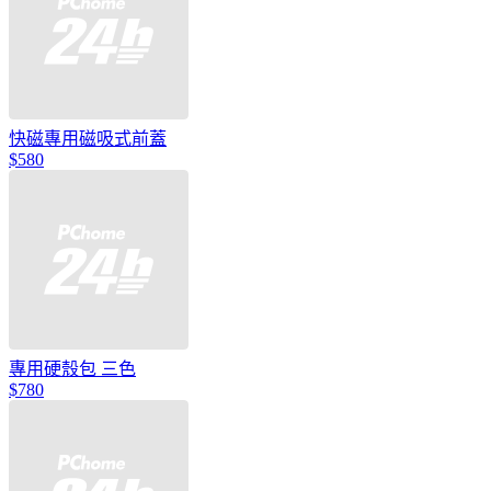
快磁專用磁吸式前蓋
$580
專用硬殼包 三色
$780