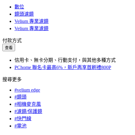
數位
鏡頭濾鏡
Velium 專業濾鏡
Velium 專業濾鏡
付款方式
查看
信用卡、無卡分期、行動支付，與其他多種方式
PChome 聯名卡最高6%，新戶再享首刷禮800P
搜尋更多
#velium edge
#鏡頭
#相機麥克風
#濾鏡/保護鏡
#快門線
#電池