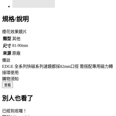
規格/說明
煙花效果鏡片
類型
其他
81-90mm
尺寸
來源
原廠
備註
EDGE 全系列快磁系列濾鏡都採82mm口徑 需搭配專用磁力轉
接環使用
購物須知
查看
別人也看了
已經到底囉！