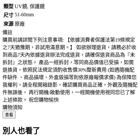
類型
UV鏡, 保護鏡
51-60mm
尺寸
來源
原廠
備註
購買前請詳閱下列注意事項: 【依據消費者保護法第19條規定
之7天猶豫期，非試用滿意期。】 如欲辦理退貨，請務必於收
到商品7天內依據退貨辦法完成退貨，請確保退貨商品為『未
拆封』之狀態。 產品一經拆封，等同商品價值已受損，如需
退換貨，依照民法規定須酌收售價30%整新費用 (如遇隨機配
件缺件 、商品損壞、外盒毀損等則依原廠報價求償) 為保障您
我權利，請全程開箱錄影，確認購買商品正確，外觀及隨機配
件無誤後， 再行開機/啟動使用，一經開機使用視同您已了解
上述條款。 祝您購物愉快
購物須知
查看
別人也看了