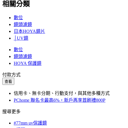
相關分類
數位
鏡頭濾鏡
日本HOYA鏡片
│UV鏡
數位
鏡頭濾鏡
HOYA 保護鏡
付款方式
查看
信用卡、無卡分期、行動支付，與其他多種方式
PChome 聯名卡最高6%，新戶再享首刷禮800P
搜尋更多
#77mm uv保護鏡