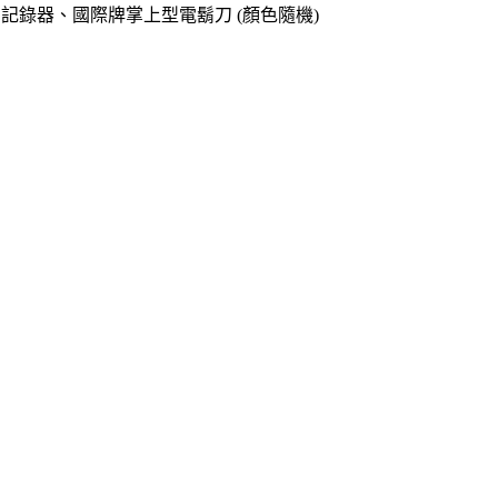
o專用記錄器、國際牌掌上型電鬍刀 (顏色隨機)