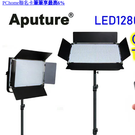
PChome聯名卡
筆筆享最高
6%