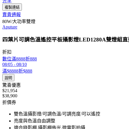
分享
複製連結
賣貴通報
80W/大功率雙燈
Aputure
四葉片可調色溫遙控平板攝影燈LED1280A雙燈
折扣
數位滿8888折888
08/05
-
08/10
滿$8888折$888
說明
驚喜優惠
$21,954
$38,900
折價券
雙色溫攝影燈/可調色溫/可調亮度/可以遙控
亮度與色溫自由調整
適合錄影棚.攝影棚佈光.微電影拍攝