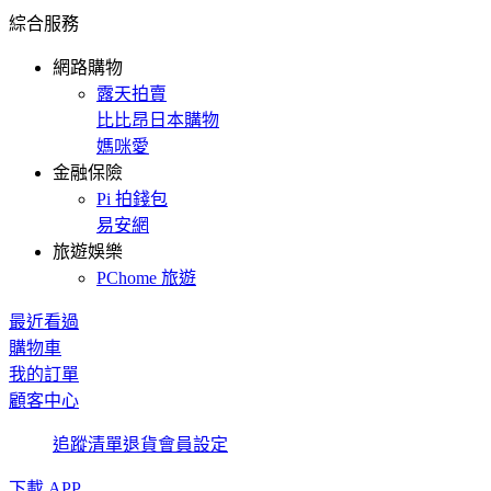
綜合服務
網路購物
露天拍賣
比比昂日本購物
媽咪愛
金融保險
Pi 拍錢包
易安網
旅遊娛樂
PChome 旅遊
最近看過
購物車
我的訂單
顧客中心
追蹤清單
退貨
會員設定
下載 APP