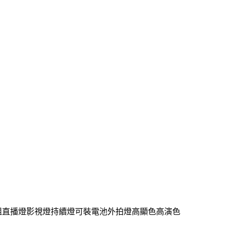
A雙燈組直播燈影視燈持續燈可裝電池外拍燈高顯色高演色