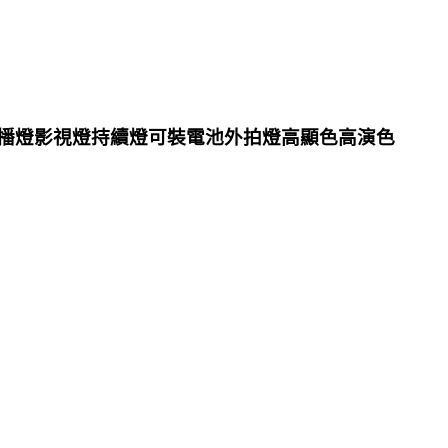
組直播燈影視燈持續燈可裝電池外拍燈高顯色高演色