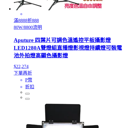
滿8888折888
80W/8800流明
Aputure 四葉片可調色溫遙控平板攝影燈
LED1280A雙燈組直播燈影視燈持續燈可裝電
池外拍燈高顯色攝影燈
$22,274
下單再折
P幣
折扣