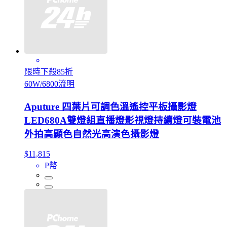
限時下殺85折
60W/6800流明
Aputure 四葉片可調色溫遙控平板攝影燈
LED680A雙燈組直播燈影視燈持續燈可裝電池
外拍高顯色自然光高演色攝影燈
$11,815
P幣