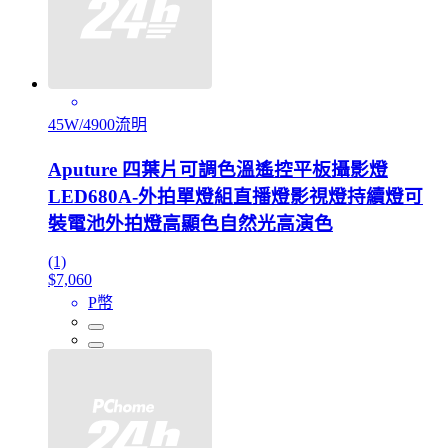
45W/4900流明
Aputure 四葉片可調色溫遙控平板攝影燈
LED680A-外拍單燈組直播燈影視燈持續燈可
裝電池外拍燈高顯色自然光高演色
(1)
$7,060
P幣