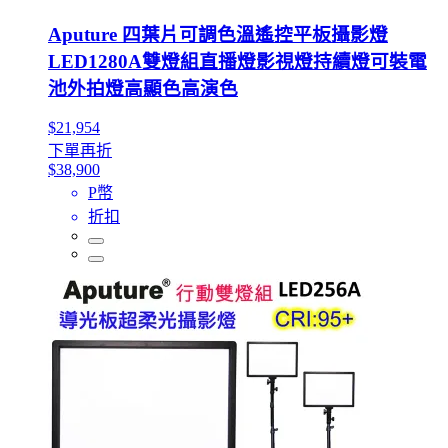
Aputure 四葉片可調色溫遙控平板攝影燈
LED1280A雙燈組直播燈影視燈持續燈可裝電
池外拍燈高顯色高演色
$21,954
下單再折
$38,900
P幣
折扣