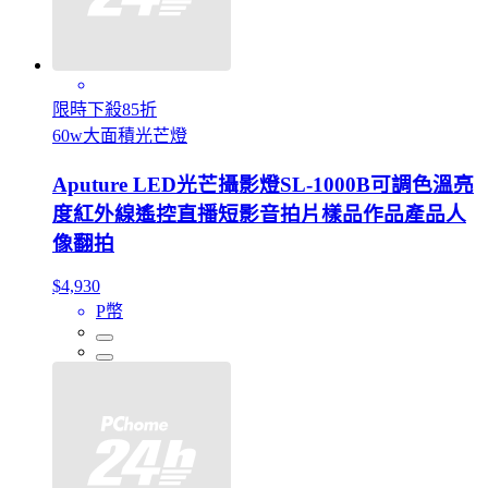
限時下殺85折
60w大面積光芒燈
Aputure LED光芒攝影燈SL-1000B可調色溫亮
度紅外線遙控直播短影音拍片樣品作品產品人
像翻拍
$4,930
P幣