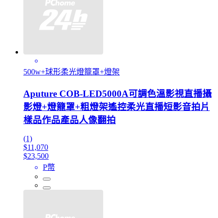
500w+球形柔光燈籠罩+燈架
Aputure COB-LED5000A可調色溫影視直播攝
影燈+燈籠罩+粗燈架遙控柔光直播短影音拍片
樣品作品產品人像翻拍
(1)
$11,070
$23,500
P幣