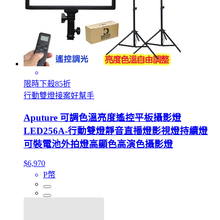
限時下殺85折
行動雙燈接案好幫手
Aputure 可調色溫亮度遙控平板攝影燈
LED256A-行動雙燈靜音直播燈影視燈持續燈
可裝電池外拍燈高顯色高演色攝影燈
$6,970
P幣