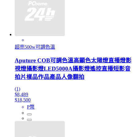
超亮500w可調色溫
Aputure COB可調色溫高顯色太陽燈直播燈影
視燈攝影燈LED5000A攝影燈遙控直播短影音
拍片樣品作品產品人像翻拍
(1)
$8,489
$18,500
P幣