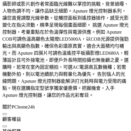
攝影師或影片創作者常面臨光線難以掌控的挑戰，背景過曝、
人物色調不均，讓作品缺乏細節。Aputure 燈光控制器系列，
讓您直覺調整光線參數。從觸控面板到遙控器操作，感受光影
變化在指尖流動，精準呈現每個畫面細節。 挑選 Aputure 燈光
控制器，考量重點在於色溫彈性與電源供應。例如 Aputure
COB可調色溫高顯色太陽燈LED5000A，以COB光源提供強勁
輸出與高顯色指數，確保色彩還原真實，適合大面積均勻補
光。而 Aputure 四葉片可調色溫遙控平板攝影燈LED680A，輕
薄設計且可外接電池，即便戶外長時間拍攝也無後顧之憂。選
購時，若常在室內固定棚拍，可選AC電源高瓦數機種；若需
機動外拍，則以電池續航力與輕量化為優先。 告別惱人的光
線問題，Aputure 燈光控制器能解決打光耗時與電力受限的痛
點。現在選購指定型號享獨家優惠價。把握機會，入手
Aputure 燈光控制器，讓您的作品光彩奪目。
關於PChome24h
顧客權益