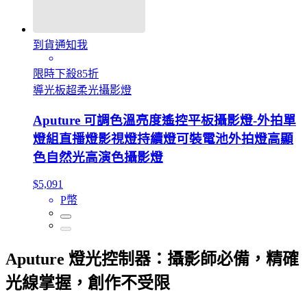
到貨通知我
限時下殺85折
導光板超柔光攝影燈
Aputure 可調色溫亮度遙控平板攝影燈-外拍單
燈組直播燈影視燈持續燈可裝電池外拍燈高顯
色自然光高演色攝影燈
$5,091
P幣
Aputure 燈光控制器：攝影師必備，精確
光線掌握，創作不受限