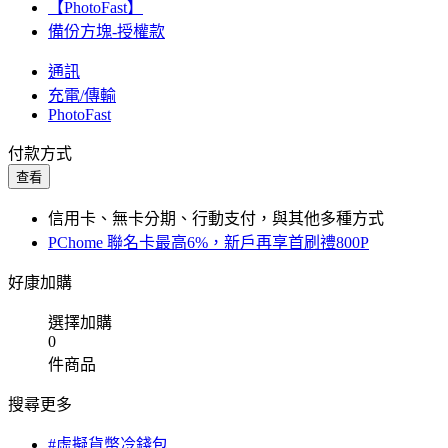
【PhotoFast】
備份方塊-授權款
通訊
充電/傳輸
PhotoFast
付款方式
查看
信用卡、無卡分期、行動支付，與其他多種方式
PChome 聯名卡最高6%，新戶再享首刷禮800P
好康加購
選擇加購
0
件商品
搜尋更多
#虛擬貨幣冷錢包