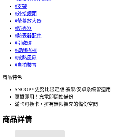
#支架
#外接鏡頭
#螢幕放大器
#防丟器
#防丟器配件
#引磁環
#遊戲搖桿
#散熱風扇
#自拍裝置
商品特色
SNOOPY史努比限定版 蘋果/安卓系統皆適用
隨插即用！充電即開始備份
滿卡可換卡，擁有無限擴充的備份空間
商品詳情