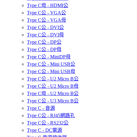
Type C母 - HDMI公
Type C公 - VGA公
Type C公 - VGA母
Type C公 - DVI公
Type C公 - DVI母
Type C公 - DP公
Type C公 - DP母
Type C公 - MiniDP母
Type C公 - Mini USB公
Type C公 - Mini USB母
Type C公 - U2 Micro B公
Type C公 - U2 Micro B母
Type C母 - U2 Micro B公
Type C公 - U3 Micro B公
Type C - 音源
Type C公 - RJ45網路孔
Type C公 - RS232公
Type C - DC電源