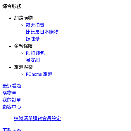
綜合服務
網路購物
露天拍賣
比比昂日本購物
媽咪愛
金融保險
Pi 拍錢包
易安網
旅遊娛樂
PChome 旅遊
最近看過
購物車
我的訂單
顧客中心
追蹤清單
退貨
會員設定
下載 APP