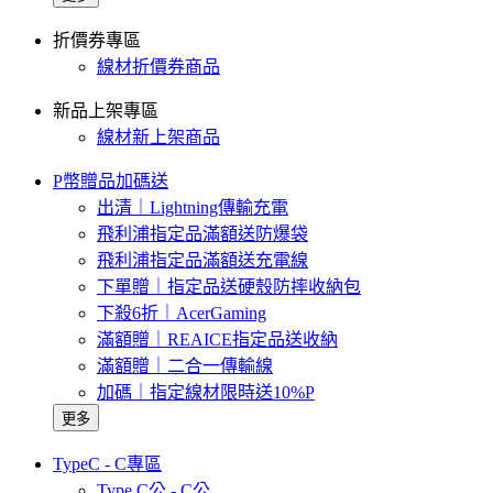
折價券專區
線材折價券商品
新品上架專區
線材新上架商品
P幣贈品加碼送
出清｜Lightning傳輸充電
飛利浦指定品滿額送防爆袋
飛利浦指定品滿額送充電線
下單贈｜指定品送硬殼防摔收納包
下殺6折｜AcerGaming
滿額贈｜REAICE指定品送收納
滿額贈｜二合一傳輸線
加碼｜指定線材限時送10%P
更多
TypeC - C專區
Type C公 - C公