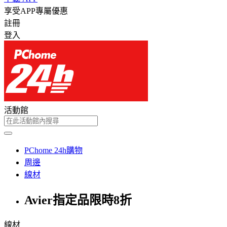
享受APP專屬優惠
註冊
登入
活動館
PChome 24h購物
周邊
線材
Avier指定品限時8折
線材