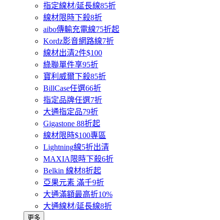
指定線材/延長線85折
線材限時下殺8折
aibo傳輸充電線75折起
Kordz影音網路線7折
線材出清2件$100
綠聯單件享95折
寶利威爾下殺85折
BillCase任選66折
指定品牌任選7折
大通指定品79折
Gigastone 88折起
線材限時$100專區
Lightning線5折出清
MAXIA限時下殺6折
Belkin 線材8折起
亞果元素 滿千9折
大通滿額最高折10%
大通線材/延長線8折
更多