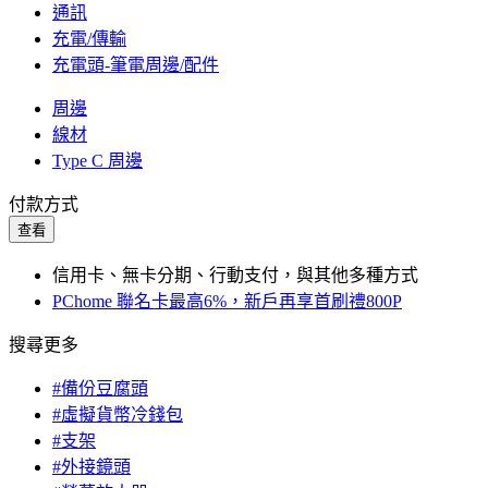
通訊
充電/傳輸
充電頭-筆電周邊/配件
周邊
線材
Type C 周邊
付款方式
查看
信用卡、無卡分期、行動支付，與其他多種方式
PChome 聯名卡最高6%，新戶再享首刷禮800P
搜尋更多
#備份豆腐頭
#虛擬貨幣冷錢包
#支架
#外接鏡頭