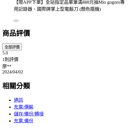
【限APP下單】全站指定品單筆滿888元抽Mio gogoro專
用記錄器、國際牌掌上型電鬍刀 (顏色隨機)
商品評價
全部評價
5.0
1則評價
廖**
2024/04/02
相關分類
通訊
充電/傳輸
儲存/備份/轉接
充電.備份