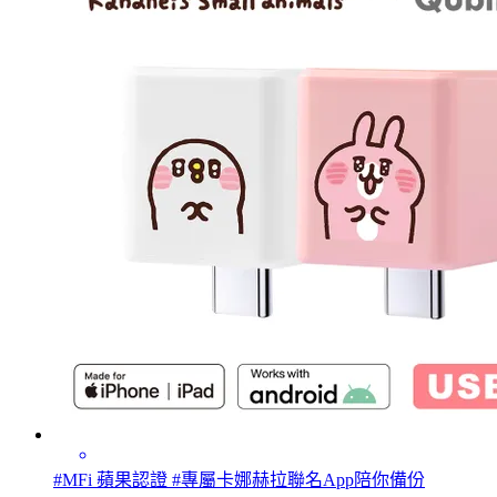
#MFi 蘋果認證 #專屬卡娜赫拉聯名App陪你備份