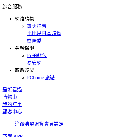
綜合服務
網路購物
露天拍賣
比比昂日本購物
媽咪愛
金融保險
Pi 拍錢包
易安網
旅遊娛樂
PChome 旅遊
最近看過
購物車
我的訂單
顧客中心
追蹤清單
退貨
會員設定
下載 APP