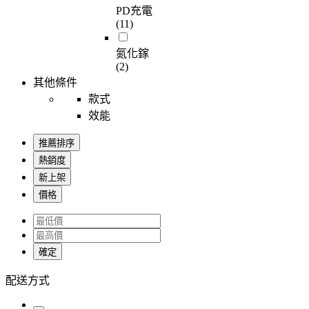
PD充電
(11)
氮化鎵
(2)
其他條件
款式
效能
推薦排序
熱銷度
新上架
價格
確定
配送方式