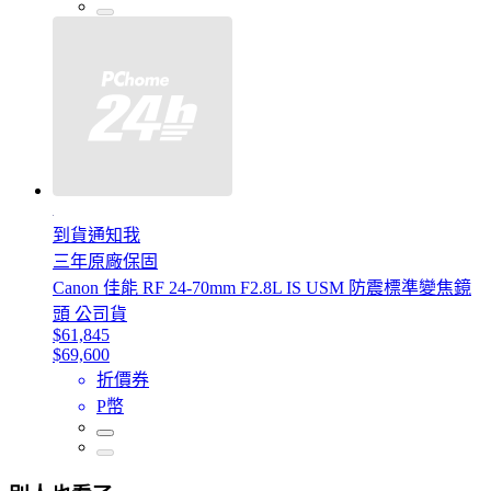
到貨通知我
三年原廠保固
Canon 佳能 RF 24-70mm F2.8L IS USM 防震標準變焦鏡
頭 公司貨
$61,845
$69,600
折價券
P幣