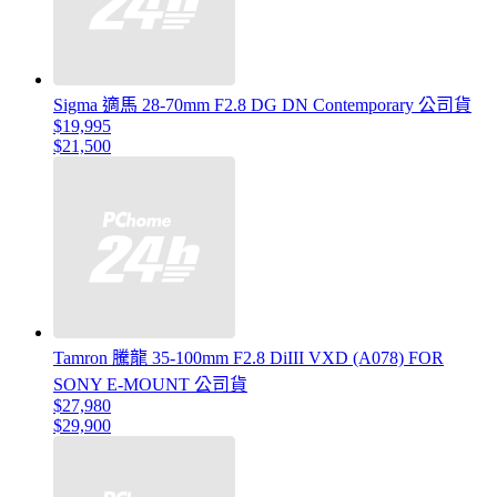
Sigma 適馬 28-70mm F2.8 DG DN Contemporary 公司貨
$19,995
$21,500
Tamron 騰龍 35-100mm F2.8 DiIII VXD (A078) FOR
SONY E-MOUNT 公司貨
$27,980
$29,900