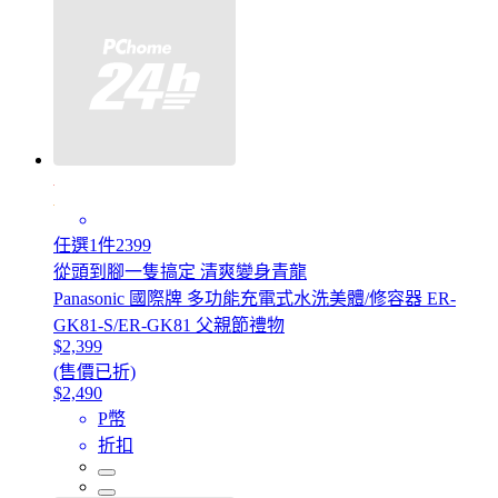
任選1件2399
從頭到腳一隻搞定 清爽變身青龍
Panasonic 國際牌 多功能充電式水洗美體/修容器 ER-
GK81-S/ER-GK81 父親節禮物
$2,399
(售價已折)
$2,490
P幣
折扣