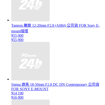
Tamron 騰龍 12-20mm F2.8 (A084) 公司貨 FOR Sony E-
mount接環
$55,900
$55,900
Sigma 適馬 18-50mm F2.8 DC DN Contemporary 公司貨
FOR SONY E-MOUNT
$14,190
$16,900