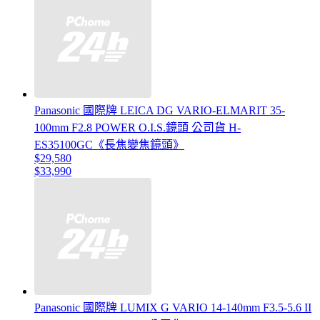
Panasonic 國際牌 LEICA DG VARIO-ELMARIT 35-
100mm F2.8 POWER O.I.S.鏡頭 公司貨 H-
ES35100GC《長焦變焦鏡頭》
$29,580
$33,990
Panasonic 國際牌 LUMIX G VARIO 14-140mm F3.5-5.6 II