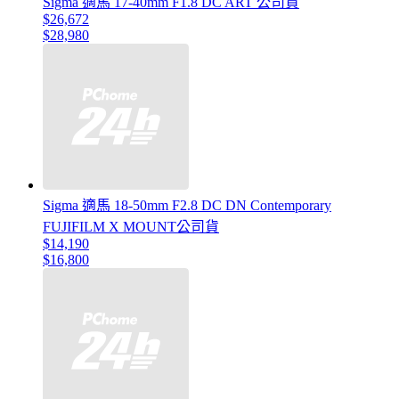
Sigma 適馬 17-40mm F1.8 DC ART 公司貨
$26,672
$28,980
Sigma 適馬 18-50mm F2.8 DC DN Contemporary
FUJIFILM X MOUNT公司貨
$14,190
$16,800