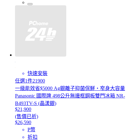
快速安裝
任選1件21900
一級能效省$5000 Ag銀離子抑菌保鮮・窄身大容量
Panasonic 國際牌 498公升無邊框鋼板雙門冰箱 NR-
B493TV-S (晶漾銀)
$21,900
(售價已折)
$26,590
P幣
折扣