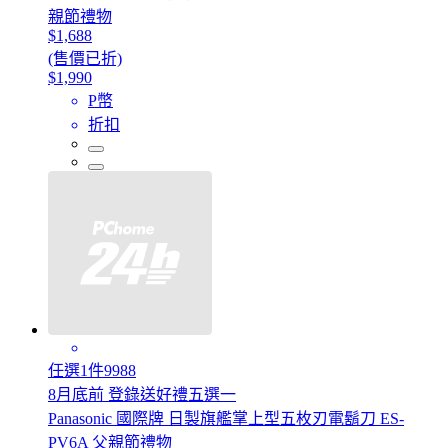
親節禮物
$1,688
(售價已折)
$1,990
P幣
折扣
任選1件9988
8月底前 登錄送好禮五選一
Panasonic 國際牌 日製旗艦掌上型五枚刃電鬍刀 ES-
PV6A 父親節禮物