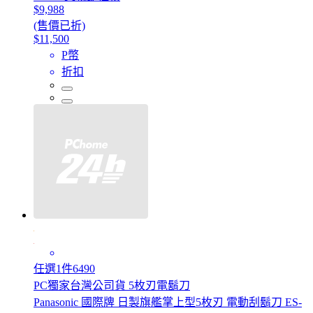
$9,988
(售價已折)
$11,500
P幣
折扣
任選1件6490
PC獨家台灣公司貨 5枚刃電鬍刀
Panasonic 國際牌 日製旗艦掌上型5枚刃 電動刮鬍刀 ES-