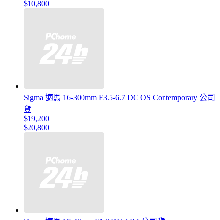
$10,800
Sigma 適馬 16-300mm F3.5-6.7 DC OS Contemporary 公司
貨
$19,200
$20,800