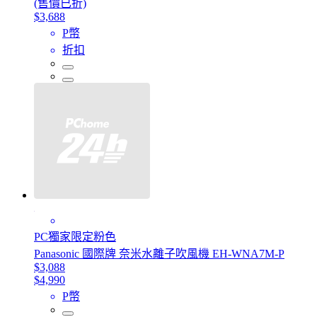
(售價已折)
$3,688
P幣
折扣
PC獨家限定粉色
Panasonic 國際牌 奈米水離子吹風機 EH-WNA7M-P
$3,088
$4,990
P幣