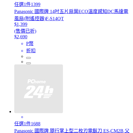
任選1件1399
Panasonic 國際牌 14吋五片扇葉ECO溫度感知DC馬達電
風扇(附遙控器)F-S14QT
$1,399
(售價已折)
$2,690
P幣
折扣
任選1件1688
Panasonic 國際牌 隨行掌上型二枚刃電鬍刀 ES-CM2B 父