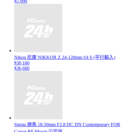
$5,990
Nikon 尼康 NIKKOR Z 24-120mm f/4 S (平行輸入)
$30,160
$36,600
Sigma 適馬 18-50mm F2.8 DC DN Contemporary FOR
Canon RF Mount 公司貨