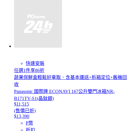
快速安裝
任選1件享86折
蔬果保鮮盒輕鬆好拿取．含基本運送+拆箱定位+舊機回
收
Panasonic 國際牌 ECONAVI 167公升雙門冰箱NR-
B171TV-S1(晶鈦銀)
$11,515
(售價已折)
$13,390
P幣
折扣