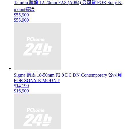
Tamron 騰龍 12-20mm F2.8 (A084) 公司貨 FOR Sony E-
mount接環
$55,900
$55,900
Sigma 適馬 18-50mm F2.8 DC DN Contemporary 公司貨
FOR SONY E-MOUNT
$14,190
$16,900