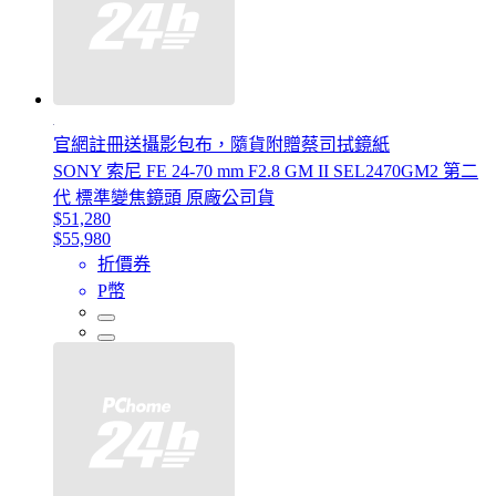
官網註冊送攝影包布，隨貨附贈蔡司拭鏡紙
SONY 索尼 FE 24-70 mm F2.8 GM II SEL2470GM2 第二
代 標準變焦鏡頭 原廠公司貨
$51,280
$55,980
折價券
P幣