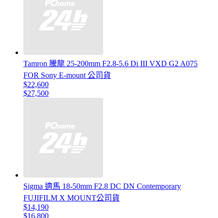
Tamron 騰龍 25-200mm F2.8-5.6 Di III VXD G2 A075
FOR Sony E-mount 公司貨
$22,600
$27,500
Sigma 適馬 18-50mm F2.8 DC DN Contemporary
FUJIFILM X MOUNT公司貨
$14,190
$16,800