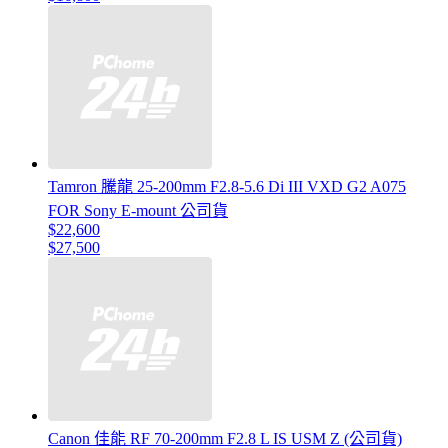
Tamron 騰龍 25-200mm F2.8-5.6 Di III VXD G2 A075
FOR Sony E-mount 公司貨
$22,600
$27,500
Canon 佳能 RF 70-200mm F2.8 L IS USM Z (公司貨)