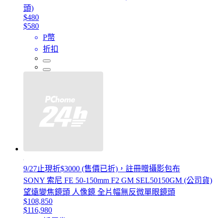
頭)
$480
$580
P幣
折扣
9/27止現折$3000 (售價已折)，註冊贈攝影包布
SONY 索尼 FE 50-150mm F2 GM SEL50150GM (公司貨)
望遠變焦鏡頭 人像鏡 全片幅無反微單眼鏡頭
$108,850
$116,980