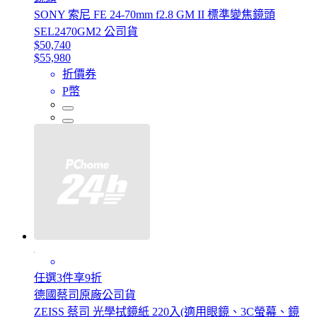
SONY 索尼 FE 24-70mm f2.8 GM II 標準變焦鏡頭
SEL2470GM2 公司貨
$50,740
$55,980
折價券
P幣
任選3件享9折
德國蔡司原廠公司貨
ZEISS 蔡司 光學拭鏡紙 220入(適用眼鏡、3C螢幕、鏡