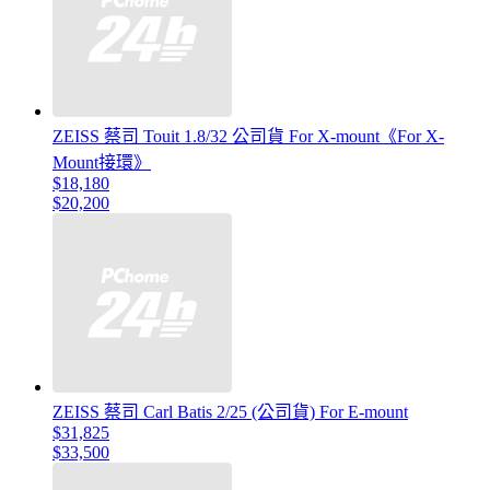
ZEISS 蔡司 Touit 1.8/32 公司貨 For X-mount《For X-
Mount接環》
$18,180
$20,200
ZEISS 蔡司 Carl Batis 2/25 (公司貨) For E-mount
$31,825
$33,500