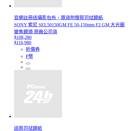
官網註冊送攝影包布，隨貨附贈蔡司拭鏡紙
SONY 索尼 SEL50150GM FE 50-150mm F2 GM 大光圈
變焦鏡頭 原廠公司貨
$108,280
$116,980
折價券
P幣
送蔡司拭鏡紙