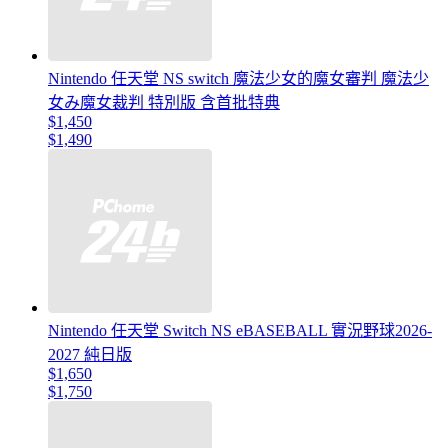
Nintendo 任天堂 NS switch 魔法少女的魔女審判 魔法少
女み魔女裁判 特別版 含首批特典
$1,450
$1,490
Nintendo 任天堂 Switch NS eBASEBALL 實況野球2026-
2027 純日版
$1,650
$1,750