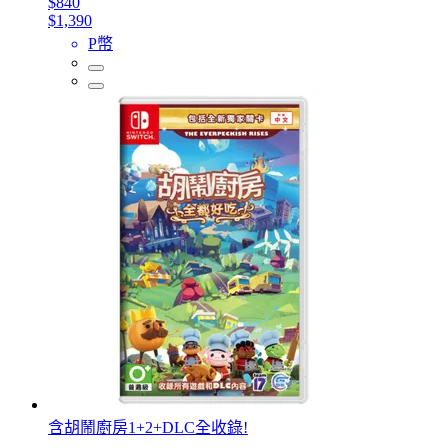
$840
$1,390
P幣
含胡鬧廚房1+2+DLC全收錄!