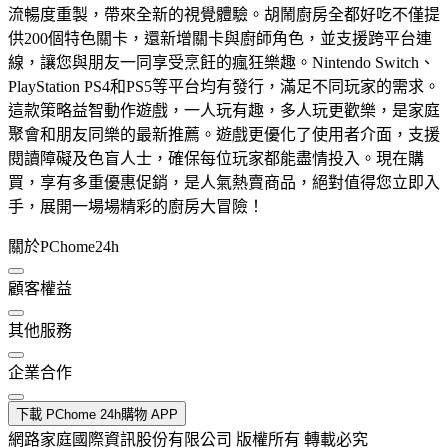
流暢度重製，帶來全新的視覺體驗。胡鬧廚房全都好吃不僅提
供200個特色關卡，還新增關卡與廚師角色，並支援跨平台連
線，讓您與朋友一同享受烹飪的瘋狂樂趣。Nintendo Switch、
PlayStation PS4和PS5等平台均有發行，滿足不同玩家的需求。
這款策略益智動作遊戲，一人玩有趣，多人玩更歡樂，是家庭
聚會和朋友同樂的最新推薦。遊戲更優化了使用者介面，支援
閱讀障礙及色盲人士，確保每位玩家都能盡情投入。現在購
買，享有多重優惠促銷，是人氣熱賣商品，絕對值得您立即入
手，展開一場場精彩的廚房大冒險！
關於PChome24h
顧客權益
其他服務
企業合作
下載 PChome 24h購物 APP
網路家庭國際資訊股份有限公司 版權所有 轉載必究