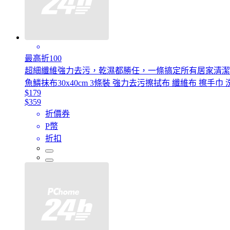
最高折100
超細纖維強力去污，乾濕都勝任，一條搞定所有居家清潔
魚鱗抹布30x40cm 3條裝 強力去污擦拭布 纖維布 擦手巾
$179
$359
折價券
P幣
折扣