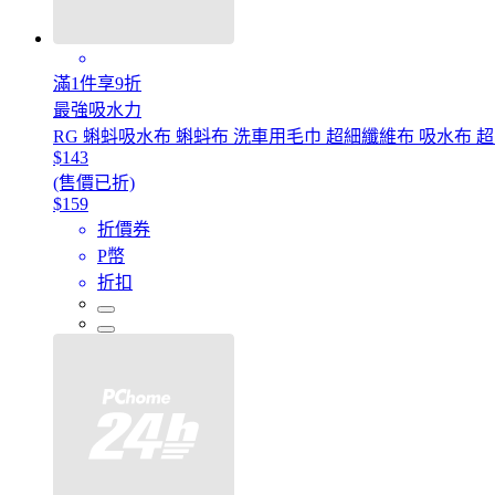
滿1件享9折
最強吸水力
RG 蝌蚪吸水布 蝌蚪布 洗車用毛巾 超細纖維布 吸水布 
$143
(售價已折)
$159
折價券
P幣
折扣