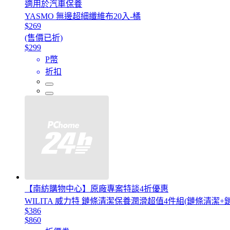
適用於汽車保養
YASMO 無邊超細纖維布20入-橘
$269
(售價已折)
$299
P幣
折扣
【南紡購物中心】原廠專案特談4折優惠
WILITA 威力特 鏈條清潔保養潤滑超值4件組(鏈條清潔+
$386
$860