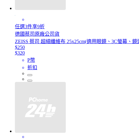
任選3件享9折
德國蔡司原廠公司貨
ZEISS 蔡司 超細纖維布 25x25cm(適用眼鏡、3C螢幕、鏡
$250
$320
P幣
折扣