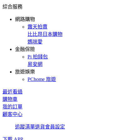
綜合服務
網路購物
露天拍賣
比比昂日本購物
媽咪愛
金融保險
Pi 拍錢包
易安網
旅遊娛樂
PChome 旅遊
最近看過
購物車
我的訂單
顧客中心
追蹤清單
退貨
會員設定
下載 APP