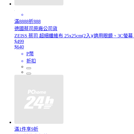
滿8888折888
德國蔡司原廠公司貨
ZEISS 蔡司 超細纖維布 25x25cm(2入)(適用眼鏡、3C螢
$499
$640
P幣
折扣
滿1件享9折