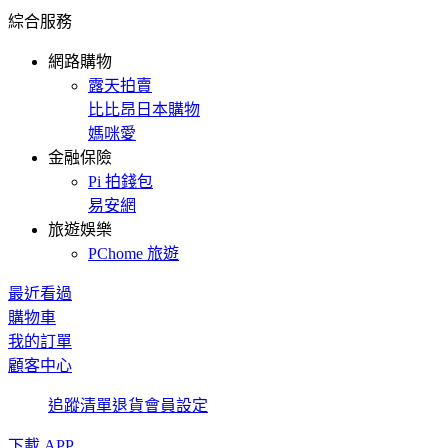
綜合服務
網路購物
露天拍賣
比比昂日本購物
媽咪愛
金融保險
Pi 拍錢包
易安網
旅遊娛樂
PChome 旅遊
最近看過
購物車
我的訂單
顧客中心
追蹤清單
退貨
會員設定
下載 APP