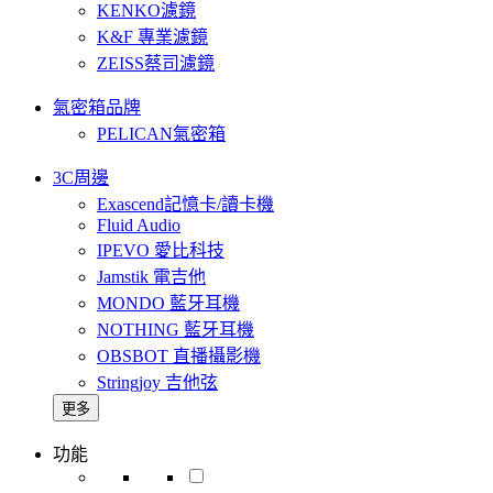
KENKO濾鏡
K&F 專業濾鏡
ZEISS蔡司濾鏡
氣密箱品牌
PELICAN氣密箱
3C周邊
Exascend記憶卡/讀卡機
Fluid Audio
IPEVO 愛比科技
Jamstik 電吉他
MONDO 藍牙耳機
NOTHING 藍牙耳機
OBSBOT 直播攝影機
Stringjoy 吉他弦
更多
功能