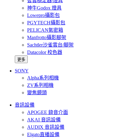
智雲穩定器/燈具
神牛Godox 燈具
Lowepro攝影包
PGYTECH攝影包
PELICAN氣密箱
Manfrotto攝影腳架
Sachtler沙雀雲台/腳架
Datacolor 校色器
更多
SONY
Alpha系列相機
ZV系列相機
變焦鏡頭
音訊設備
APOGEE 錄音介面
AKAI 音訊設備
AUDIX 音訊設備
Elgato直播設備