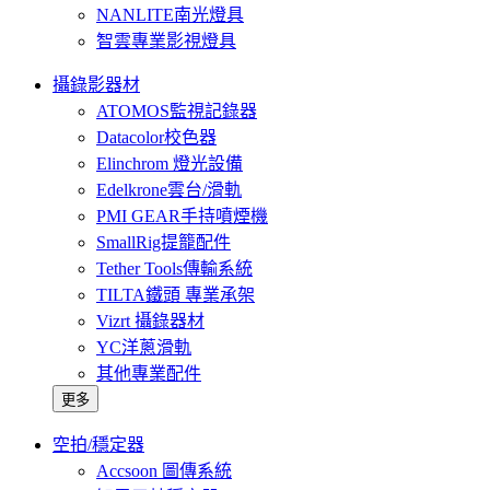
NANLITE南光燈具
智雲專業影視燈具
攝錄影器材
ATOMOS監視記錄器
Datacolor校色器
Elinchrom 燈光設備
Edelkrone雲台/滑軌
PMI GEAR手持噴煙機
SmallRig提籠配件
Tether Tools傳輸系統
TILTA鐵頭 專業承架
Vizrt 攝錄器材
YC洋蔥滑軌
其他專業配件
更多
空拍/穩定器
Accsoon 圖傳系統