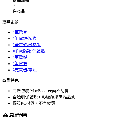
選擇加購
0
件商品
搜尋更多
#筆電套
#筆電鍵盤/膜
#筆電架/散熱架
#筆電防窺/保護貼
#筆電鎖
#筆電殼
#充電器/電池
商品特色
完整包覆 MacBook 表面不刮傷
全透明保護殼，彰顯蘋果高雅品質
優質PC材質，不會變黃
商品詳情