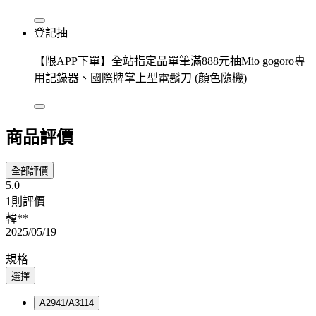
登記抽
【限APP下單】全站指定品單筆滿888元抽Mio gogoro專
用記錄器、國際牌掌上型電鬍刀 (顏色隨機)
商品評價
全部評價
5.0
1則評價
韓**
2025/05/19
規格
選擇
A2941/A3114