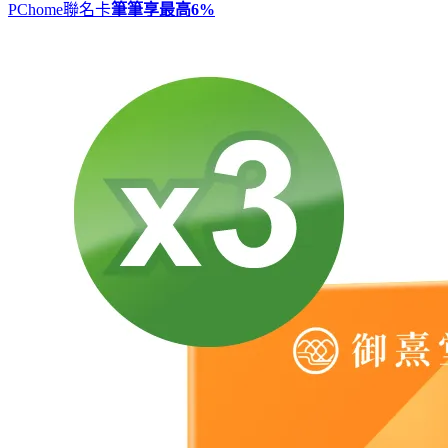
PChome聯名卡
筆筆享最高
6%