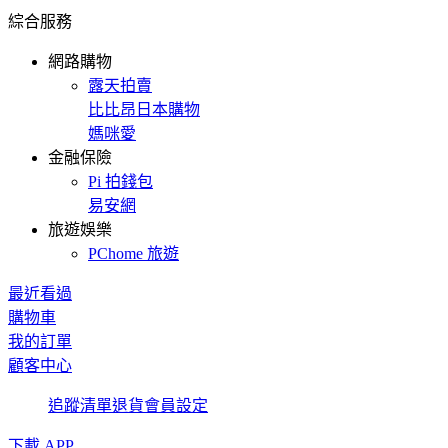
綜合服務
網路購物
露天拍賣
比比昂日本購物
媽咪愛
金融保險
Pi 拍錢包
易安網
旅遊娛樂
PChome 旅遊
最近看過
購物車
我的訂單
顧客中心
追蹤清單
退貨
會員設定
下載 APP