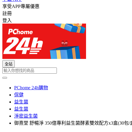
享受APP專屬優惠
註冊
登入
全站
PChome 24h購物
保健
益生菌
益生菌
淨密益生菌
御熹堂 舒暢淨 350億專利益生菌酵素雙效配方x3盒(30包/