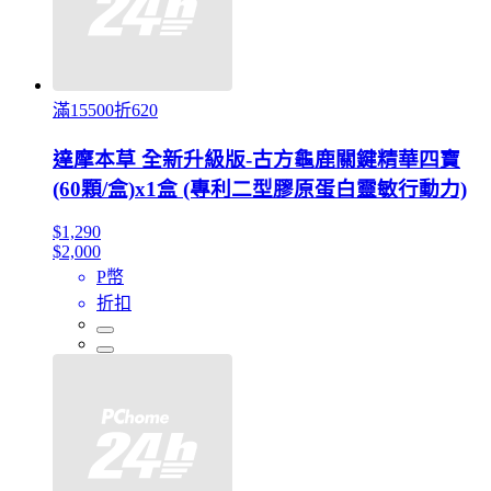
滿15500折620
達摩本草 全新升級版-古方龜鹿關鍵精華四寶
(60顆/盒)x1盒 (專利二型膠原蛋白靈敏行動力)
$1,290
$2,000
P幣
折扣