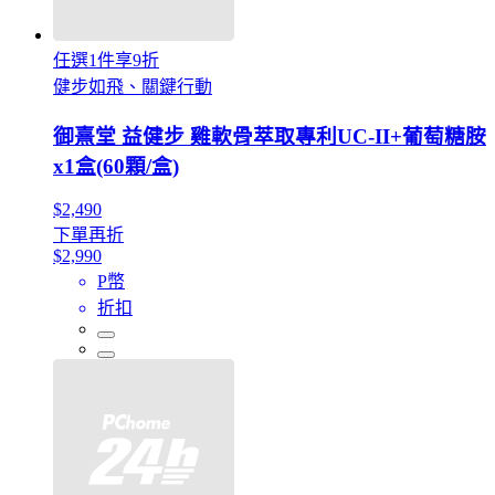
任選1件享9折
健步如飛、關鍵行動
御熹堂 益健步 雞軟骨萃取專利UC-II+葡萄糖胺
x1盒(60顆/盒)
$2,490
下單再折
$2,990
P幣
折扣