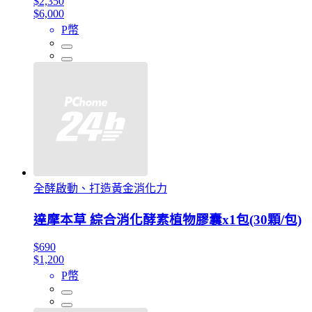
$2,350
$6,000
P幣
全酵啟動、打造黃金消化力
達摩本草 綜合消化酵素植物膠囊x1包(30顆/包)
$690
$1,200
P幣