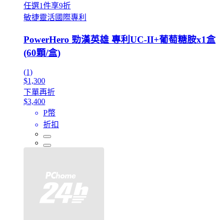
任選1件享9折
敏捷靈活國際專利
PowerHero 勁漢英雄 專利UC-II+葡萄糖胺x1盒
(60顆/盒)
(1)
$1,300
下單再折
$3,400
P幣
折扣