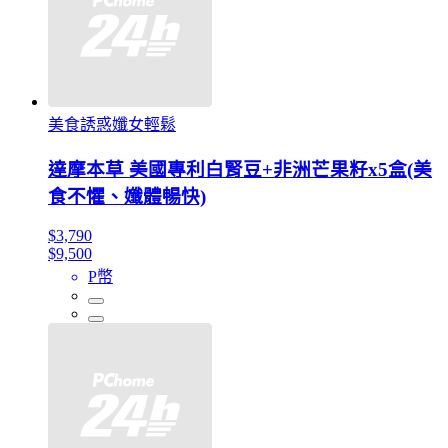
美食誘惑孅女輕鬆
達摩本草 美國專利白腎豆+非洲芒果籽x5盒(美
食不懼、孅體暢快)
$3,790
$9,500
P幣