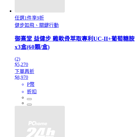
任選1件享9折
健步如飛、關鍵行動
御熹堂 益健步 雞軟骨萃取專利UC-II+葡萄糖胺
x3盒(60顆/盒)
(2)
$5,270
下單再折
$8,970
P幣
折扣