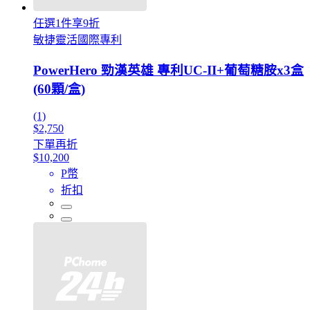
任選1件享9折
敏捷靈活國際專利
PowerHero 勁漢英雄 專利UC-II+葡萄糖胺x3盒
(60顆/盒)
(1)
$2,750
下單再折
$10,200
P幣
折扣