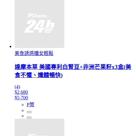
美食誘惑孅女輕鬆
達摩本草 美國專利白腎豆+非洲芒果籽x3盒(美
食不懼、孅體暢快)
(4)
$2,680
$5,700
P幣