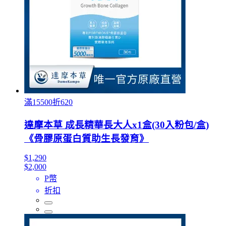
滿15500折620
達摩本草 成長精華長大人x1盒(30入粉包/盒)
《骨膠原蛋白質助生長發育》
$1,290
$2,000
P幣
折扣