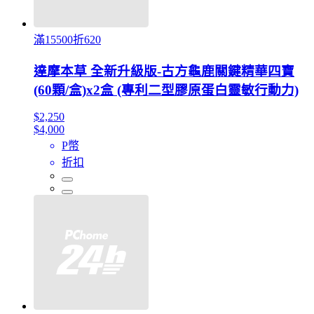
滿15500折620
達摩本草 全新升級版-古方龜鹿關鍵精華四寶
(60顆/盒)x2盒 (專利二型膠原蛋白靈敏行動力)
$2,250
$4,000
P幣
折扣