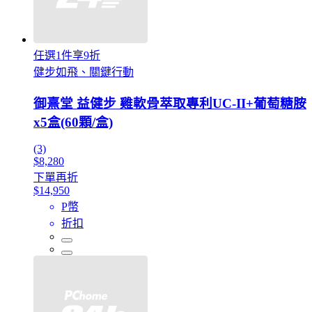
任選1件享9折
健步如飛、關鍵行動
御熹堂 益健步 雞軟骨萃取專利UC-II+葡萄糖胺
x5盒(60顆/盒)
(3)
$8,280
下單再折
$14,950
P幣
折扣