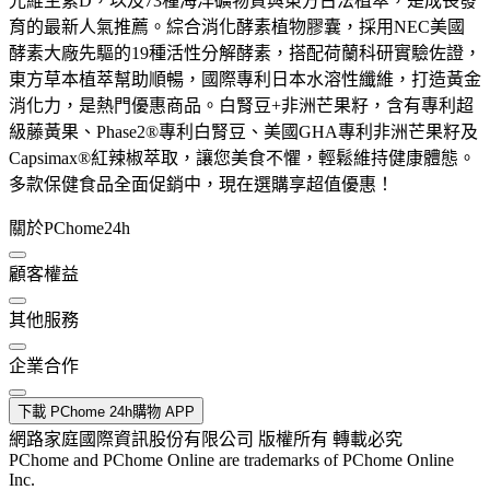
光維生素D，以及73種海洋礦物質與東方古法植萃，是成長發
育的最新人氣推薦。綜合消化酵素植物膠囊，採用NEC美國
酵素大廠先驅的19種活性分解酵素，搭配荷蘭科研實驗佐證，
東方草本植萃幫助順暢，國際專利日本水溶性纖維，打造黃金
消化力，是熱門優惠商品。白腎豆+非洲芒果籽，含有專利超
級藤黃果、Phase2®專利白腎豆、美國GHA專利非洲芒果籽及
Capsimax®紅辣椒萃取，讓您美食不懼，輕鬆維持健康體態。
多款保健食品全面促銷中，現在選購享超值優惠！
關於PChome24h
顧客權益
其他服務
企業合作
下載 PChome 24h購物 APP
網路家庭國際資訊股份有限公司 版權所有 轉載必究
PChome and PChome Online are trademarks of PChome Online
Inc.