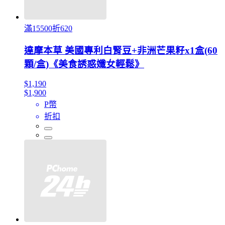
滿15500折620
達摩本草 美國專利白腎豆+非洲芒果籽x1盒(60
顆/盒)《美食誘惑孅女輕鬆》
$1,190
$1,900
P幣
折扣