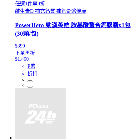
任選1件享9折
維生素D 補充鈣質 補鈣骨骼健康
PowerHero 勁漢英雄 胺基酸螯合鈣膠囊x1包
(30顆/包)
$390
下單再折
$1,400
P幣
折扣