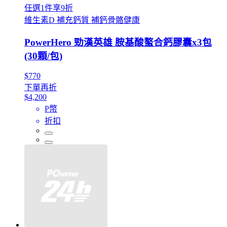
任選1件享9折
維生素D 補充鈣質 補鈣骨骼健康
PowerHero 勁漢英雄 胺基酸螯合鈣膠囊x3包
(30顆/包)
$770
下單再折
$4,200
P幣
折扣