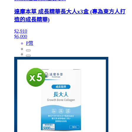
達摩本草 成長精華長大人x3盒 (專為東方人打
造的成長精華)
$2,910
$6,000
P幣