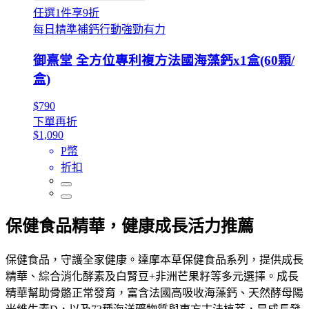
任選1件享9折
每日精準補鈣行動強勁有力
御熹堂 全方位專利複方法國海藻鈣x1盒(60顆/
盒)
$790
下單再折
$1,090
P幣
折扣
保健食品精華，健康成長活力推薦
保健食品，守護全家健康。達摩本草保健食品系列，提供成長
精華、綜合消化酵素及白腎豆+非洲芒果籽等多元選擇。成長
精華幫助骨骼正常發育，富含法國高吸收海藻鈣、天然酵母陽