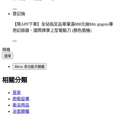
登記抽
【限APP下單】全站指定品單筆滿888元抽Mio gogoro專
用記錄器、國際牌掌上型電鬍刀 (顏色隨機)
規格
選擇
80cm 多功能半鏡櫃
相關分類
居家
廚衛設備
衛浴用品
浴室鏡櫃