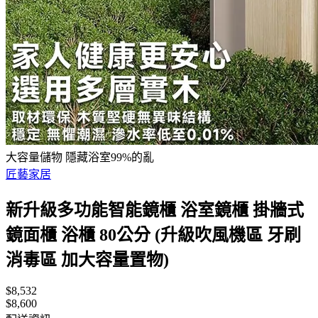
大容量儲物 隱藏浴室99%的亂
匠藝家居
新升級多功能智能鏡櫃 浴室鏡櫃 掛牆式
鏡面櫃 浴櫃 80公分 (升級吹風機區 牙刷
消毒區 加大容量置物)
$8,532
$8,600