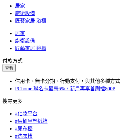
居家
廚衛設備
匠藝家居 浴櫃
居家
廚衛設備
匠藝家居 鏡櫃
付款方式
查看
信用卡、無卡分期、行動支付，與其他多種方式
PChome 聯名卡最高6%，新戶再享首刷禮800P
搜尋更多
#化妝平台
#馬桶坐墊紙箱
#尿布檯
#洗衣槽