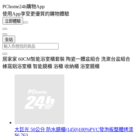
PChome24h購物App
使用App享受更優質的購物體驗
立即體驗
全站
居家家 60CM智能浴室櫃套裝 陶瓷一體盆組合 洗漱台盆組合
蜂窩鋁浴室櫃 智能鏡櫃 浴櫃 收納櫃 浴室鏡櫃
大巨光 50公分 防水鏡櫃(1450)100%PVC發泡板整體烤漆
$6,763