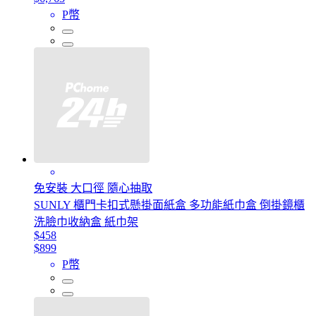
P幣
免安裝 大口徑 隨心抽取
SUNLY 櫃門卡扣式懸掛面紙盒 多功能紙巾盒 倒掛鏡櫃
洗臉巾收納盒 紙巾架
$458
$899
P幣