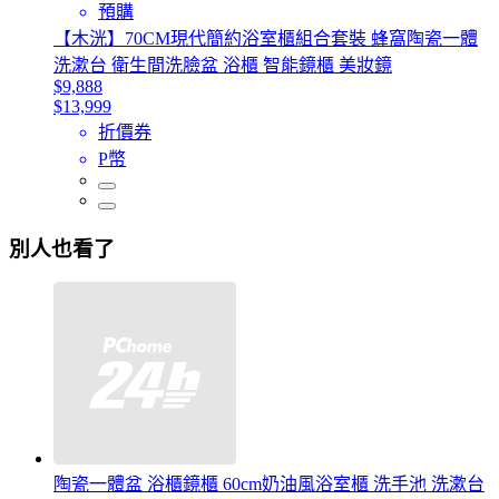
預購
【木洸】70CM現代簡約浴室櫃組合套裝 蜂窩陶瓷一體
洗漱台 衛生間洗臉盆 浴櫃 智能鏡櫃 美妝鏡
$9,888
$13,999
折價券
P幣
別人也看了
陶瓷一體盆 浴櫃鏡櫃 60cm奶油風浴室櫃 洗手池 洗漱台