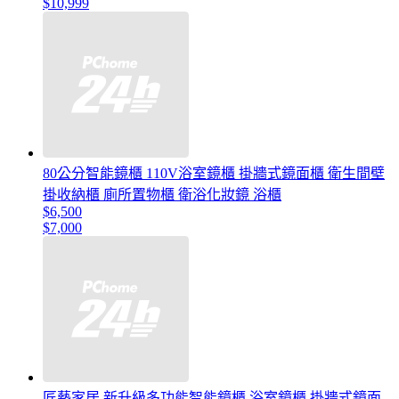
$10,999
80公分智能鏡櫃 110V浴室鏡櫃 掛牆式鏡面櫃 衛生間壁
掛收納櫃 廁所置物櫃 衛浴化妝鏡 浴櫃
$6,500
$7,000
匠藝家居 新升級多功能智能鏡櫃 浴室鏡櫃 掛牆式鏡面