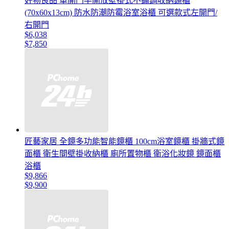
好物良品 單開門半開放壁掛式不鏽鋼收納鏡櫃
(70x60x13cm) 防水防潮防霉浴室浴櫃 可選款式左開門/
右開門
$6,038
$7,850
匠藝家居 全鏡多功能智能鏡櫃 100cm浴室鏡櫃 掛牆式鏡
面櫃 衛生間壁掛收納櫃 廁所置物櫃 衛浴化妝鏡 鏡面櫃
浴櫃
$9,866
$9,900