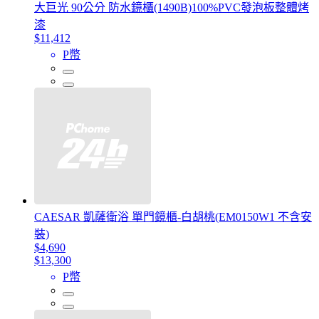
大巨光 90公分 防水鏡櫃(1490B)100%PVC發泡板整體烤
漆
$11,412
P幣
CAESAR 凱薩衛浴 單門鏡櫃-白胡桃(EM0150W1 不含安
裝)
$4,690
$13,300
P幣