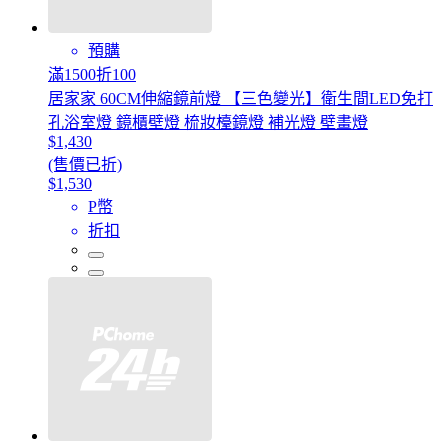
預購
滿1500折100
居家家 60CM伸縮鏡前燈 【三色變光】衛生間LED免打
孔浴室燈 鏡櫃壁燈 梳妝檯鏡燈 補光燈 壁畫燈
$1,430
(售價已折)
$1,530
P幣
折扣