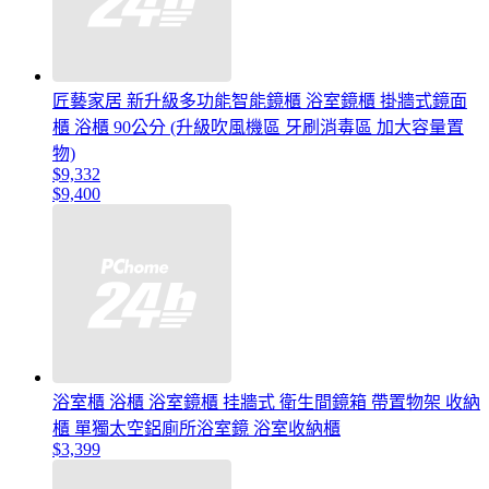
匠藝家居 新升級多功能智能鏡櫃 浴室鏡櫃 掛牆式鏡面
櫃 浴櫃 90公分 (升級吹風機區 牙刷消毒區 加大容量置
物)
$9,332
$9,400
浴室櫃 浴櫃 浴室鏡櫃 挂牆式 衛生間鏡箱 帶置物架 收納
櫃 單獨太空鋁廁所浴室鏡 浴室收納櫃
$3,399