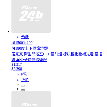
預購
滿1500折100
可180度上下調節燈頭
居家家 衛生間浴室LED鏡前燈 梳妝檯化妝補光燈 鏡櫃
燈 40公分可伸縮壁燈
$1,317
$2,398
P幣
折扣