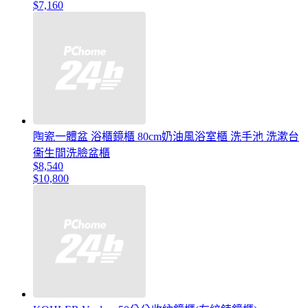
$7,160
陶瓷一體盆 浴櫃鏡櫃 80cm奶油風浴室櫃 洗手池 洗漱台
衞生間洗臉盆櫃
$8,540
$10,800