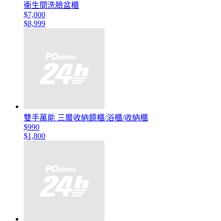
衞生間洗臉盆櫃
$7,000
$8,999
雙手萬能 三層收納鏡櫃/浴櫃/收納櫃
$990
$1,800