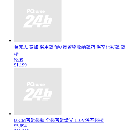
莫菲思 泰加 浴用鏡面壁掛置物收納鏡箱 浴室化妝鏡 鏡
櫃
$899
$1,199
60CM智能鏡櫃 全鏡智能燈光 110V浴室鏡櫃
$5,694