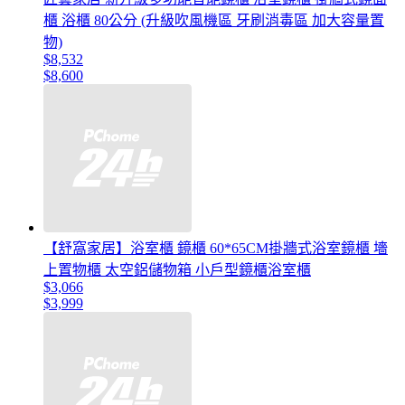
櫃 浴櫃 80公分 (升級吹風機區 牙刷消毒區 加大容量置
物)
$8,532
$8,600
【舒窩家居】浴室櫃 鏡櫃 60*65CM掛牆式浴室鏡櫃 墻
上置物櫃 太空鋁儲物箱 小戶型鏡櫃浴室櫃
$3,066
$3,999