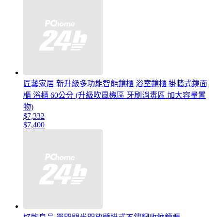
匠藝家居 新升級多功能智能鏡櫃 浴室鏡櫃 掛牆式鏡面
櫃 浴櫃 60公分 (升級吹風機區 牙刷消毒區 加大容量置
物)
$7,332
$7,400