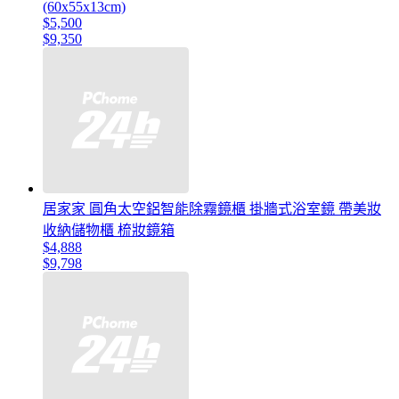
(60x55x13cm)
$5,500
$9,350
居家家 圓角太空鋁智能除霧鏡櫃 掛牆式浴室鏡 帶美妝
收納儲物櫃 梳妝鏡箱
$4,888
$9,798