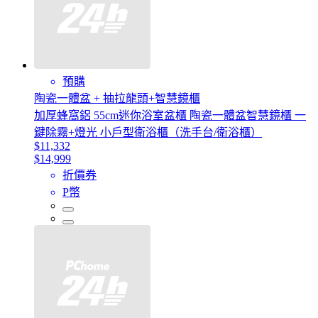
預購
陶瓷一體盆 + 抽拉龍頭+智慧鏡櫃
加厚蜂窩鋁 55cm迷你浴室盆櫃 陶瓷一體盆智慧鏡櫃 一
鍵除霧+燈光 小戶型衛浴櫃（洗手台/衛浴櫃）
$11,332
$14,999
折價券
P幣