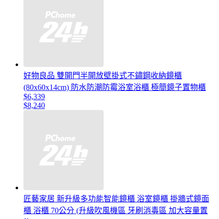
好物良品 雙開門半開放壁掛式不鏽鋼收納鏡櫃
(80x60x14cm) 防水防潮防霉浴室浴櫃 極簡鏡子置物櫃
$6,339
$8,240
匠藝家居 新升級多功能智能鏡櫃 浴室鏡櫃 掛牆式鏡面
櫃 浴櫃 70公分 (升級吹風機區 牙刷消毒區 加大容量置