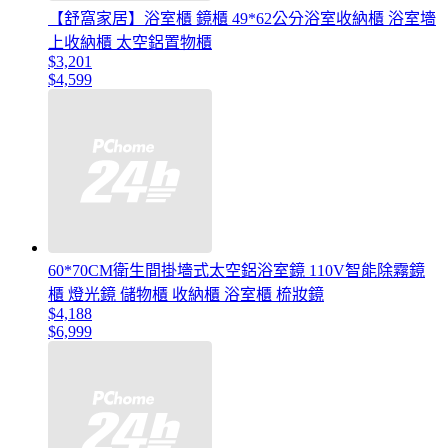
【舒窩家居】浴室櫃 鏡櫃 49*62公分浴室收納櫃 浴室墻
上收納櫃 太空鋁置物櫃
$3,201
$4,599
60*70CM衛生間掛墻式太空鋁浴室鏡 110V智能除霧鏡
櫃 燈光鏡 儲物櫃 收納櫃 浴室櫃 梳妝鏡
$4,188
$6,999