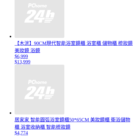
【木洸】90CM現代智能浴室鏡櫃 浴室櫃 儲物櫃 梳妝鏡
美妝鏡 浴鏡
$6,999
$13,999
居家家 智能圓弧浴室鏡櫃50*65CM 美妝鏡櫃 衛浴儲物
櫃 浴室收納櫃 智能梳妝鏡
$4,774