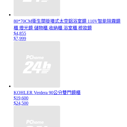
80*70CM衛生間掛墻式太空鋁浴室鏡 110V智能除霧鏡
櫃 燈光鏡 儲物櫃 收納櫃 浴室櫃 梳妝鏡
$4,855
$7,999
KOHLER Verdera 90公分雙門鏡櫃
$19,600
$24,500