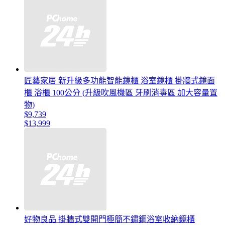
匠藝家居 新升級多功能智能鏡櫃 浴室鏡櫃 掛牆式鏡面
櫃 浴櫃 100公分 (升級吹風機區 牙刷消毒區 加大容量置
物)
$9,739
$13,999
好物良品 掛牆式雙開門極簡不鏽鋼浴室收納鏡櫃