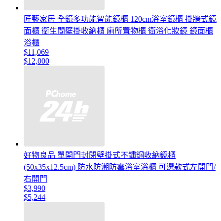
匠藝家居 全鏡多功能智能鏡櫃 120cm浴室鏡櫃 掛牆式鏡
面櫃 衛生間壁掛收納櫃 廁所置物櫃 衛浴化妝鏡 鏡面櫃
浴櫃
$11,069
$12,000
好物良品 單開門封閉壁掛式不鏽鋼收納鏡櫃
(50x35x12.5cm) 防水防潮防霉浴室浴櫃 可選款式左開門/
右開門
$3,990
$5,244