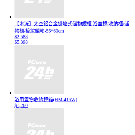
【木洸】太空鋁合金掛墻式儲物鏡櫃 浴室鏡/收納櫃/儲
物櫃/梳妝鏡箱-55*60cm
$2,588
$5,398
浴用置物收納鏡箱(HM-415W)
$1,260