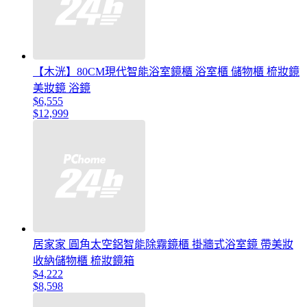
【木洸】80CM現代智能浴室鏡櫃 浴室櫃 儲物櫃 梳妝鏡
美妝鏡 浴鏡
$6,555
$12,999
居家家 圓角太空鋁智能除霧鏡櫃 掛牆式浴室鏡 帶美妝
收納儲物櫃 梳妝鏡箱
$4,222
$8,598