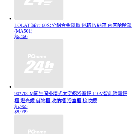
LOLAT 羅力 60公分鋁合金鏡櫃 鏡箱 收納箱 內有哈哈鏡
(MA501)
$6,466
90*70CM衛生間掛墻式太空鋁浴室鏡 110V智能除霧鏡
櫃 燈光鏡 儲物櫃 收納櫃 浴室櫃 梳妝鏡
$5,965
$8,999