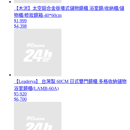
【木洸】太空鋁合金掛墻式儲物鏡櫃 浴室鏡/收納櫃/儲
物櫃/梳妝鏡箱-40*60cm
$1,999
$4,398
【Leaderya】 台灣製 60CM 日式雙門鏡櫃 多格收納儲物
浴室鏡櫃(LAMB-60A)
$5,920
$6,700