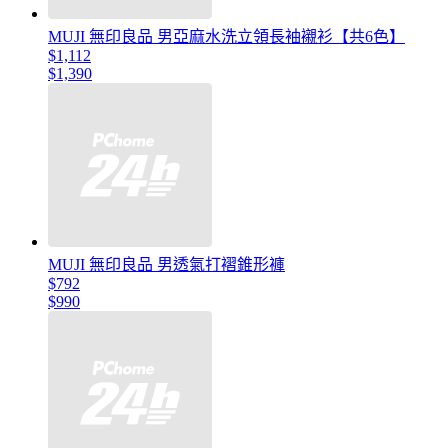
MUJI 無印良品 男亞麻水洗立領長袖襯衫【共6色】
$1,112
$1,390
MUJI 無印良品 男透氣打褶錐形褲
$792
$990