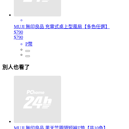
MUJI 無印良品 充電式桌上型風扇【多色任選】
$790
$790
P幣
別人也看了
MUJI 無印良品 男天竺圓領短袖T恤【共10色】