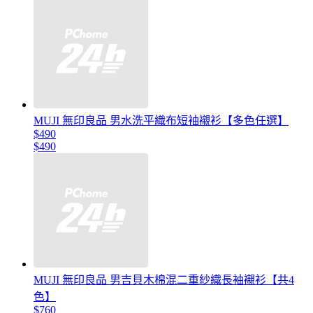
MUJI 無印良品 男水洗平織布短袖襯衫【多色任選】
$490
$490
MUJI 無印良品 男吉貝木棉混二重紗織長袖襯衫【共4
色】
$760