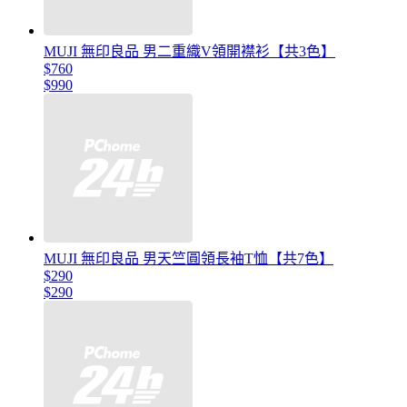
MUJI 無印良品 男二重織V領開襟衫【共3色】
$760
$990
MUJI 無印良品 男天竺圓領長袖T恤【共7色】
$290
$290