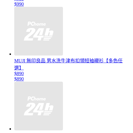
$990
MUJI 無印良品 男水洗牛津布扣領短袖襯衫【多色任
選】
$890
$890