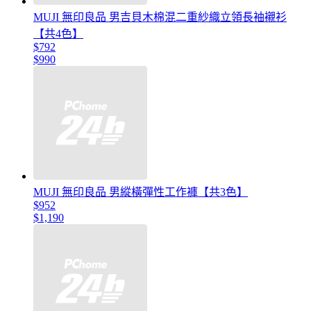
MUJI 無印良品 男吉貝木棉混二重紗織立領長袖襯衫
【共4色】
$792
$990
MUJI 無印良品 男縱橫彈性工作褲【共3色】
$952
$1,190