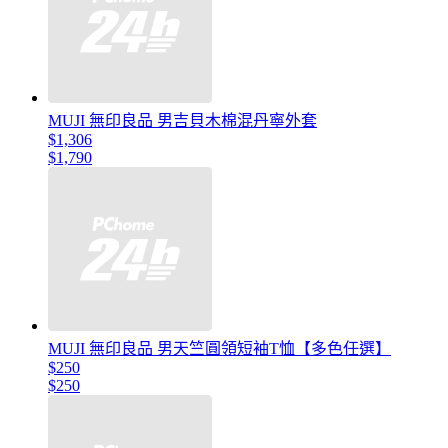
MUJI 無印良品 男吉貝木棉混丹寧外套
$1,306
$1,790
MUJI 無印良品 男天竺圓領短袖T恤【多色任選】
$250
$250