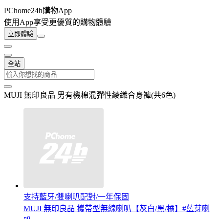
PChome24h購物App
使用App享受更優質的購物體驗
立即體驗
全站
MUJI 無印良品 男有機棉混彈性綾織合身褲(共6色)
支持藍牙/雙喇叭配對/一年保固
MUJI 無印良品 攜帶型無線喇叭【灰白/黑/橘】#藍芽喇