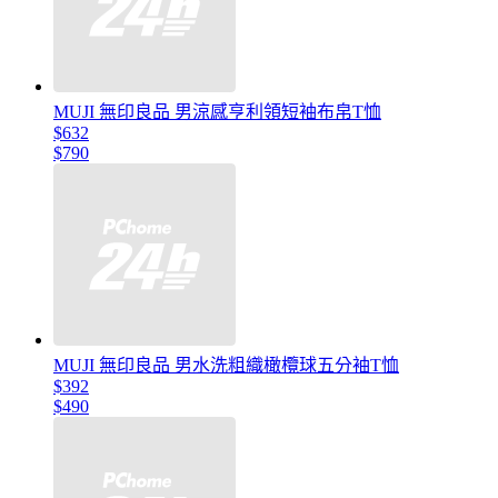
MUJI 無印良品 男涼感亨利領短袖布帛T恤
$632
$790
MUJI 無印良品 男水洗粗織橄欖球五分袖T恤
$392
$490