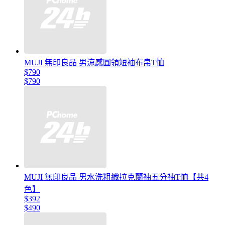
MUJI 無印良品 男涼感圓領短袖布帛T恤
$790
$790
MUJI 無印良品 男水洗粗織拉克蘭袖五分袖T恤【共4
色】
$392
$490