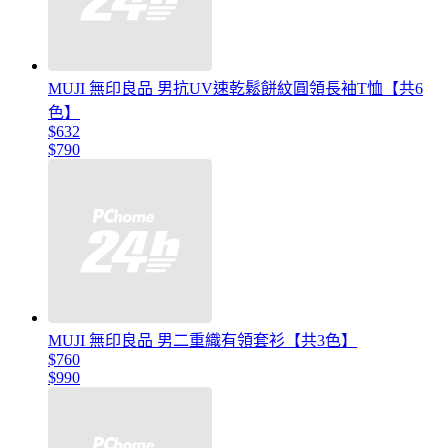
MUJI 無印良品 男抗UV速乾鬆餅紋圓領長袖T恤【共6
色】
$632
$790
MUJI 無印良品 男二重織有領套衫【共3色】
$760
$990