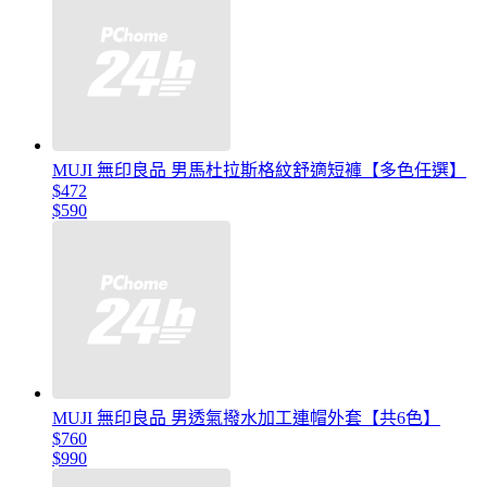
MUJI 無印良品 男馬杜拉斯格紋舒適短褲【多色任選】
$472
$590
MUJI 無印良品 男透氣撥水加工連帽外套【共6色】
$760
$990