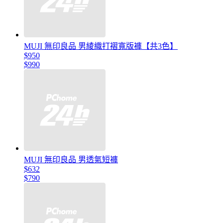
MUJI 無印良品 男綾織打褶寬版褲【共3色】
$950
$990
MUJI 無印良品 男透氣短褲
$632
$790