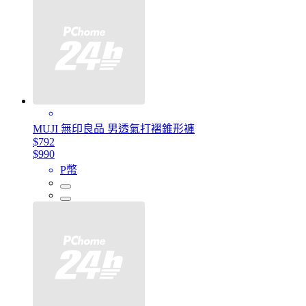
MUJI 無印良品 男透氣打褶錐形褲
$792
$990
P幣