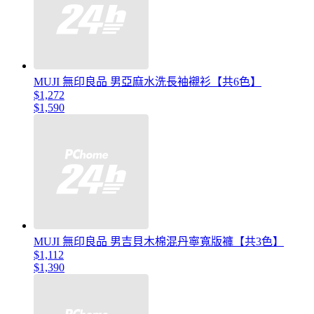
MUJI 無印良品 男亞麻水洗長袖襯衫【共6色】
$1,272
$1,590
MUJI 無印良品 男吉貝木棉混丹寧寬版褲【共3色】
$1,112
$1,390