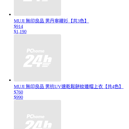
MUJI 無印良品 男丹寧襯衫【共3色】
$914
$1,190
MUJI 無印良品 男抗UV速乾鬆餅紋連帽上衣【共4色】
$760
$990