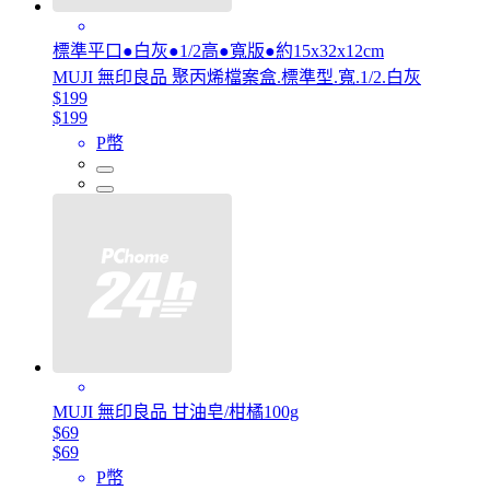
標準平口●白灰●1/2高●寬版●約15x32x12cm
MUJI 無印良品 聚丙烯檔案盒.標準型.寬.1/2.白灰
$199
$199
P幣
MUJI 無印良品 甘油皂/柑橘100g
$69
$69
P幣