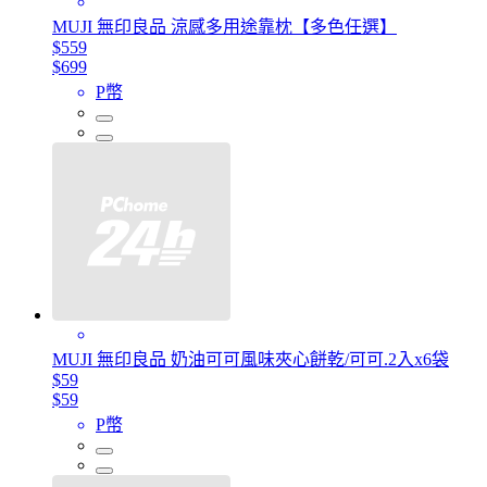
MUJI 無印良品 涼感多用途靠枕【多色任選】
$559
$699
P幣
MUJI 無印良品 奶油可可風味夾心餅乾/可可.2入x6袋
$59
$59
P幣