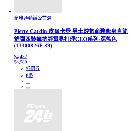
商務通勤辦公首選
Pierre Cardin 皮爾卡登 男士透氣商務修身直筒
舒彈西裝褲抗靜電易打理CEO系列-深藍色
(13300826F-39)
$4,482
$4,980
折價券
P幣