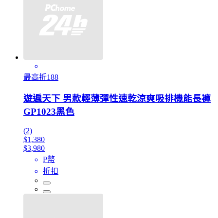
最高折188
遊遍天下 男款輕薄彈性速乾涼爽吸排機能長褲
GP1023黑色
(2)
$1,380
$3,980
P幣
折扣