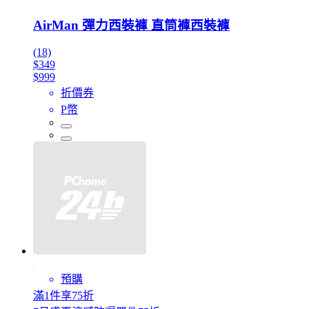
AirMan 彈力西裝褲 直筒褲西裝褲
(18)
$349
$999
折價券
P幣
預購
滿1件享75折