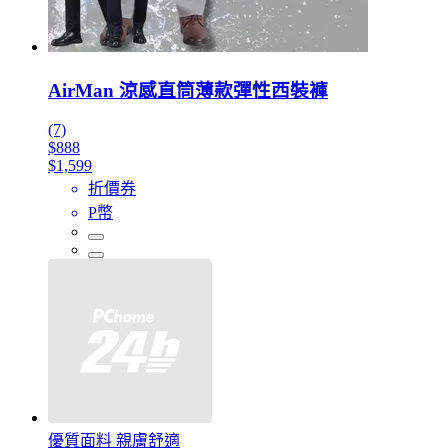
AirMan 涼感直筒薄款彈性西裝褲
(7)
$888
$1,599
折價券
P幣
優質面料 親膚舒適