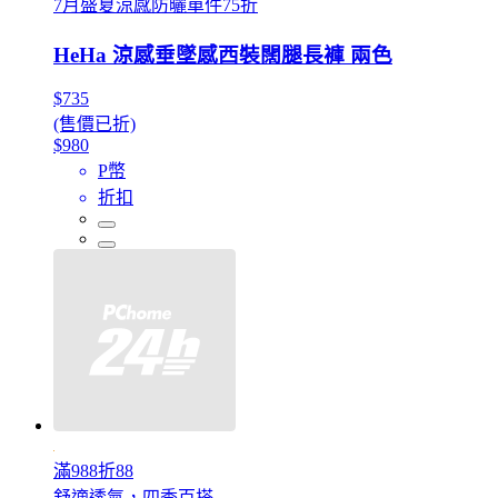
7月盛夏涼感防曬單件75折
HeHa 涼感垂墜感西裝闊腿長褲 兩色
$735
(售價已折)
$980
P幣
折扣
滿988折88
舒適透氣，四季百搭