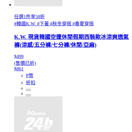
任選1件享58折
#韓國K.W. #下著 #秋冬穿搭 #春夏穿搭
K.W. 現貨韓國空運休閒假期西裝款冰涼爽透氣
褲(涼感/五分褲/七分褲/休閒/亞麻)
$499
(售價已折)
$861
P幣
折扣