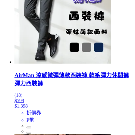
AirMan 涼感微彈薄款西裝褲 韓系彈力休閒褲
彈力西裝褲
(18)
$599
$1,398
折價券
P幣