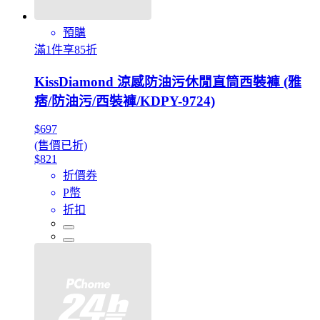
預購
滿1件享85折
KissDiamond 涼感防油污休閒直筒西裝褲 (雅
痞/防油污/西裝褲/KDPY-9724)
$697
(售價已折)
$821
折價券
P幣
折扣