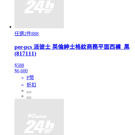
任選2件888
per-pcs 派彼士 英倫紳士格紋商務平面西褲_黑
(817111)
$588
$6,600
P幣
折扣