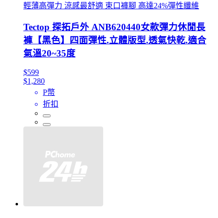
輕薄高彈力 涼感最舒適 束口褲腳 高達24%彈性纖維
Tectop 探拓戶外 ANB620440女款彈力休閒長
褲【黑色】四面彈性.立體版型.透氣快乾.適合
氣溫20~35度
$599
$1,280
P幣
折扣