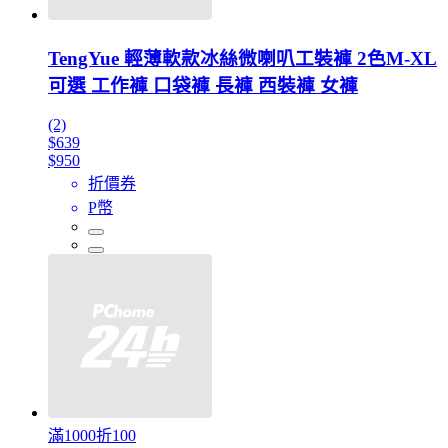
TengYue 輕薄軟款冰絲微喇叭工裝褲 2色M-XL
可選 工作褲 口袋褲 長褲 西裝褲 女褲
(2)
$639
$950
折價券
P幣
滿1000折100