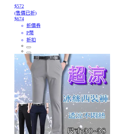
$572
(售價已折)
$674
折價券
P幣
折扣