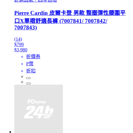
Pierre Cardin 皮爾卡登 男款 整圈彈性腰圍平
口X單褶舒適長褲 (7007841/ 7007842/
7007843)
(14)
$799
$3,980
折價券
P幣
折扣