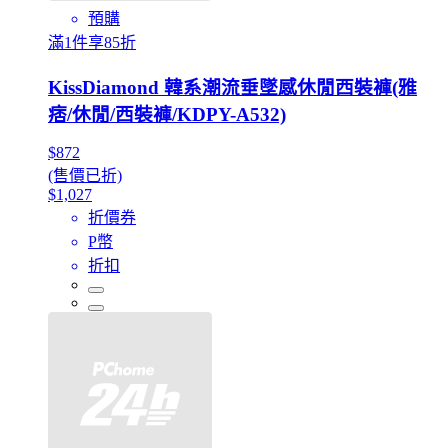
預購
滿1件享85折
KissDiamond 韓系潮流垂墜感休閒西裝褲(雅
痞/休閒/西裝褲/KDPY-A532)
$872
(售價已折)
$1,027
折價券
P幣
折扣