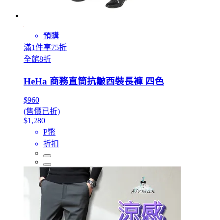
預購
滿1件享75折
全館8折
HeHa 商務直筒抗皺西裝長褲 四色
$960
(售價已折)
$1,280
P幣
折扣