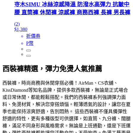
寺木SIMU 冰絲涼感降溫 防潑水高彈力 抗皺中
腰 直筒褲 休閒褲 涼感褲 商務西褲 長褲 男長褲
(2)
$1,380
折價券
P幣
西裝褲精選，彈力免燙人氣推薦
西裝褲，時尚商務與休閒穿搭必備！AirMan、CS衣舖、
KissDiamond等知名品牌，提供多款西裝褲，無論是正式場合
或日常休閒，都能輕鬆搭配。我們的西裝褲系列強調彈力面
料、免燙材質，解決您穿搭煩惱。輕薄透氣的設計，讓您在夏
季也能保持涼爽舒適，告別悶熱。 這些西裝褲不僅具備彈性
舒適的特性，更有多種版型可供選擇，如直筒、九分褲、闊腿
褲，滿足不同身形與風格需求。無論是上班通勤，還是下班運
動，彈性西裝褲都能讓您活動自如，不受拘束。免燙工藝更是