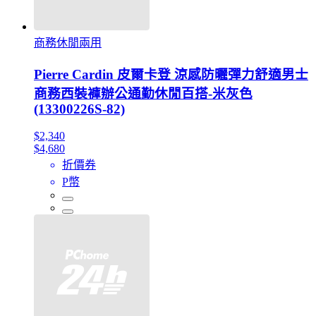
商務休閒兩用
Pierre Cardin 皮爾卡登 涼感防曬彈力舒適男士
商務西裝褲辦公通勤休閒百搭-米灰色
(13300226S-82)
$2,340
$4,680
折價券
P幣