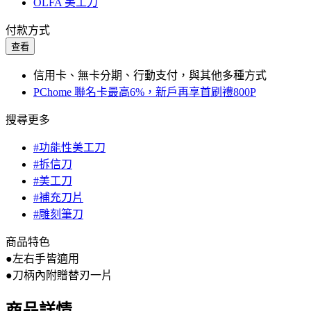
OLFA 美工刀
付款方式
查看
信用卡、無卡分期、行動支付，與其他多種方式
PChome 聯名卡最高6%，新戶再享首刷禮800P
搜尋更多
#功能性美工刀
#拆信刀
#美工刀
#補充刀片
#雕刻筆刀
商品特色
●左右手皆適用
●刀柄內附贈替刃一片
商品詳情