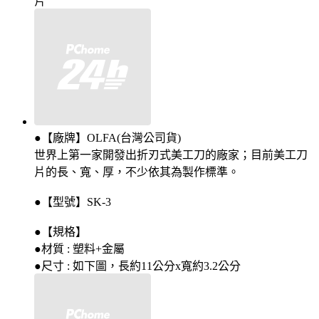
片
●【廠牌】OLFA(台灣公司貨)
世界上第一家開發出折刃式美工刀的廠家；目前美工刀
片的長、寬、厚，不少依其為製作標準。
●【型號】SK-3
●【規格】
●材質 : 塑料+金屬
●尺寸 : 如下圖，長約11公分x寬約3.2公分